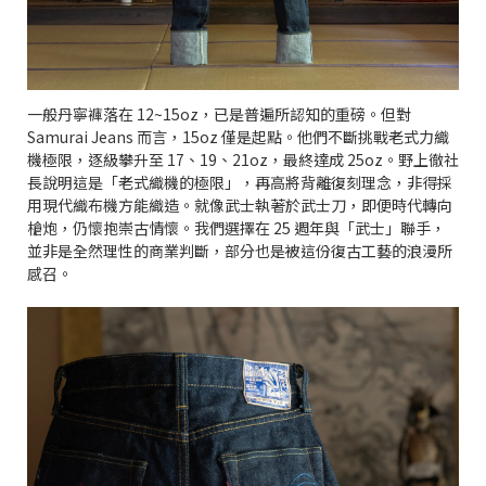
一般丹寧褲落在 12~15oz，已是普遍所認知的重磅。但對
Samurai Jeans 而言，15oz 僅是起點。他們不斷挑戰老式力織
機極限，逐級攀升至 17、19、21oz，最終達成 25oz。野上徹社
長說明這是「老式織機的極限」，再高將背離復刻理念，非得採
用現代織布機方能織造。就像武士執著於武士刀，即便時代轉向
槍炮，仍懷抱崇古情懷。我們選擇在 25 週年與「武士」聯手，
並非是全然理性的商業判斷，部分也是被這份復古工藝的浪漫所
感召。