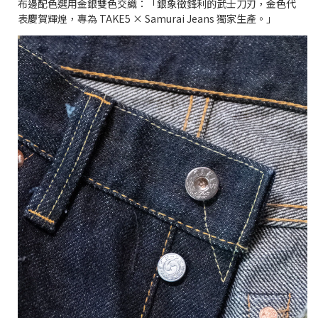
布邊配色選用金銀雙色交織：「銀象徵鋒利的武士刀刃，金色代
表慶賀輝煌，專為 TAKE5 × Samurai Jeans 獨家生產。」