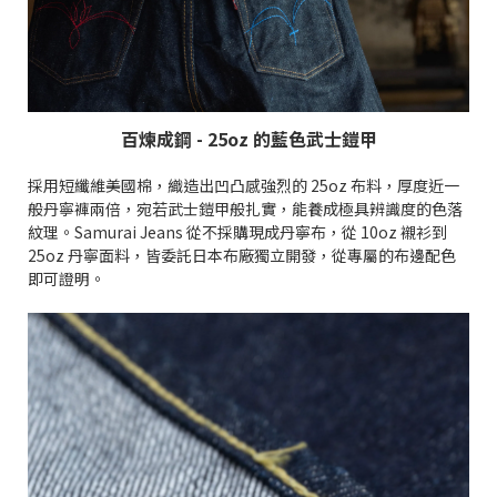
百煉成鋼 - 25oz 的藍色武士鎧甲
採用短纖維美國棉，織造出凹凸感強烈的 25oz 布料，厚度近一
般丹寧褲兩倍，宛若武士鎧甲般扎實，能養成極具辨識度的色落
紋理。Samurai Jeans 從不採購現成丹寧布，從 10oz 襯衫到
25oz 丹寧面料，皆委託日本布廠獨立開發，從專屬的布邊配色
即可證明。