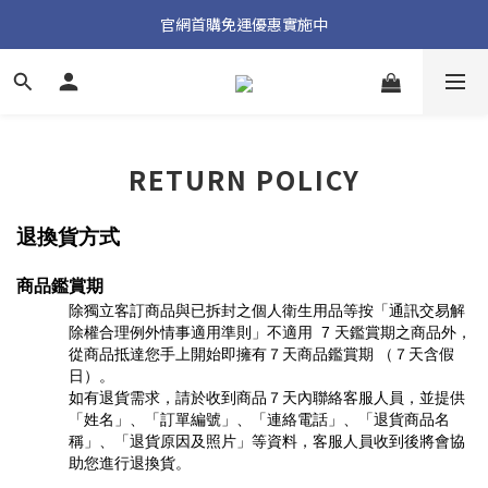
加入官方 LINE 獲取隱藏好禮
官網首購免運優惠實施中
加入官方 LINE 獲取隱藏好禮
RETURN POLICY
退換貨方式
商品鑑賞期
除獨立客訂商品與已拆封之個人衛生用品等按「通訊交易解
除權合理例外情事適用準則」不適用 7 天鑑賞期之商品外，
從商品抵達您手上開始即擁有７天商品鑑賞期 （７天含假
日）。
如有退貨需求，請於收到商品７天內聯絡客服人員，並提供
「姓名」、「訂單編號」、「連絡電話」、「退貨商品名
稱」、「退貨原因及照片」等資料，客服人員收到後將會協
助您進行退換貨。