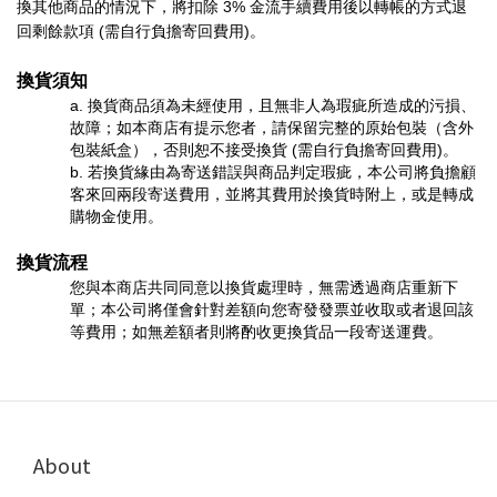
換其他商品的情況下，將扣除 3% 金流手續費用後以轉帳的方式退
回剩餘款項 (需自行負擔寄回費用)。
換貨須知
a. 換貨商品須為未經使用，且無非人為瑕疵所造成的污損、
故障；如本商店有提示您者，請保留完整的原始包裝（含外
包裝紙盒），否則恕不接受換貨 (需自行負擔寄回費用)。
b. 若換貨緣由為寄送錯誤與商品判定瑕疵，本公司將負擔顧
客來回兩段寄送費用，並將其費用於換貨時附上，或是轉成
購物金使用。
換貨流程
您與本商店共同同意以換貨處理時，無需透過商店重新下
單；本公司將僅會針對差額向您寄發發票並收取或者退回該
等費用；如無差額者則將酌收更換貨品一段寄送運費。
About