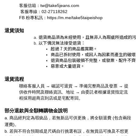
客服信箱：tw@take5jeans.com
客服專線：02-27118262
FB 粉專私訊：https://m.me/take5taipeishop
退貨須知
退貨商品須為未經使用，且無非人為瑕疵所造成的污
以下情況無法接受退貨：
超過 7 天的商品鑑賞期。
商品已拆封使用，或因人為因素而產生的破壞
退貨商品包裝破損不完整，或發票、配件不齊
惡意或大量退貨。
退貨流程
聯絡客服人員 → 確認可退貨 → 準備完整商品及發票 → 提
供收件時間及聯絡資訊、地址 → 由委託者根據退貨指定流
程採用超商店到店或是宅配寄回。
部分退款與全額轉購物金說明
a. 商品經判定為瑕疵品，若無新品可供更換，將全額退費 (包含兩段
運費)。
b. 若與不符合預期或是尺碼自行挑選有誤，在無貨品可換及不想更