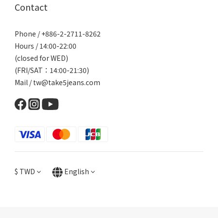
Contact
Phone / +886-2-2711-8262
Hours / 14:00-22:00
(closed for WED)
(FRI/SAT：14:00-21:30)
Mail / tw@take5jeans.com
$
TWD
English