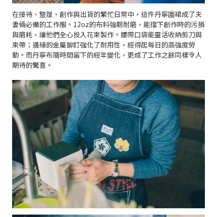
在接待、整理、創作與出貨的繁忙日常中，這件丹寧圍裙成了夫
妻倆必備的工作服。12oz的布料強韌耐磨，能擋下創作時的污損
與磨耗，讓他們全心投入花束製作。腰際口袋能靈活收納剪刀與
束帶；邊緣的金屬鉚釘強化了耐用性，經得起每日的高強度勞
動。而丹寧布隨時間留下的經年變化，更成了工作之餘同樣令人
期待的驚喜。