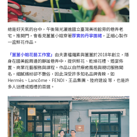
總是好天氣的台中，午後陽光灑進國立臺灣美術館旁的巷弄老
宅。推開門，會看見薑薑小姐穿著
厚實的丹寧圍裙
，正細心製作
一盆鮮花作品。
「薑薑小姐花藝工作室」
由夫妻檔羅素與薑薑於2018年創立，隱
身在國美館周邊的靜謐巷弄中，提供鮮花、乾燥花禮、婚宴佈
置、商業花藝服務與課程。作品以自然療癒風格與親切服務聞
名，細膩繽紛卻不艷俗，因此深受許多知名品牌青睞，如
Hermès、Lancôme、FENDI、王品集團、陸府建設 等，也是許
多人送禮或婚禮的首選。