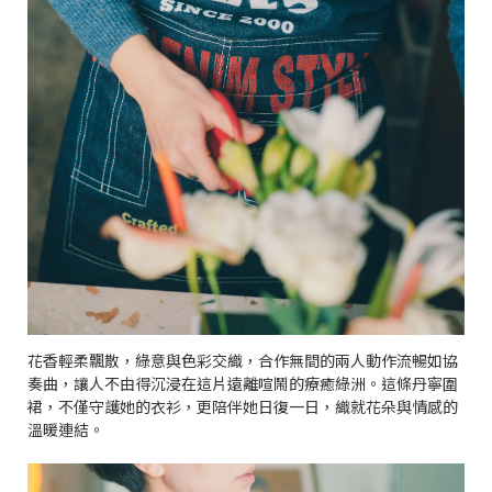
花香輕柔飄散，綠意與色彩交織，合作無間的兩人動作流暢如協
奏曲，讓人不由得沉浸在這片遠離喧鬧的療癒綠洲。這條丹寧圍
裙，不僅守護她的衣衫，更陪伴她日復一日，織就花朵與情感的
溫暖連結。