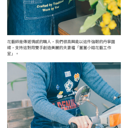
花藝師是傳遞情感的職人，我們很高興能以這件強韌的丹寧圍
裙，支持這對用雙手創造美麗的夫妻檔「薑薑小姐花藝工作
室」。