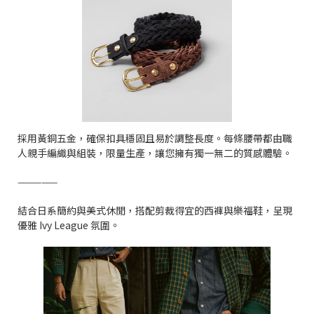
採用黃銅五金，確保扣具穩固且易於調整長度。每條腰帶都由職
人親手編織與組裝，限量生產，讓您擁有獨一無二的質感體驗。
—————
結合日系簡約與美式休閒，搭配剪裁得宜的西褲與樂福鞋，呈現
優雅 Ivy League 氛圍。