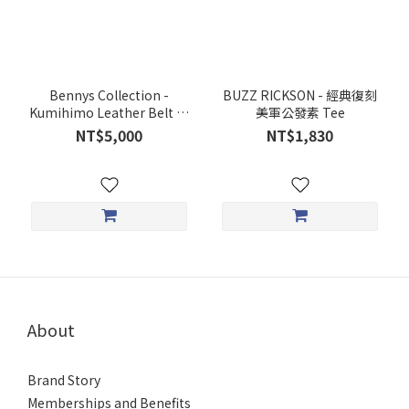
Bennys Collection -
BUZZ RICKSON - 經典復刻
Kumihimo Leather Belt 編
美軍公發素 Tee
織皮帶
NT$5,000
NT$1,830
About
Brand Story
Memberships and Benefits