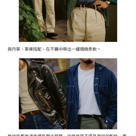
與丹寧、軍褲搭配，在不羈中帶出一縷精緻柔軟。