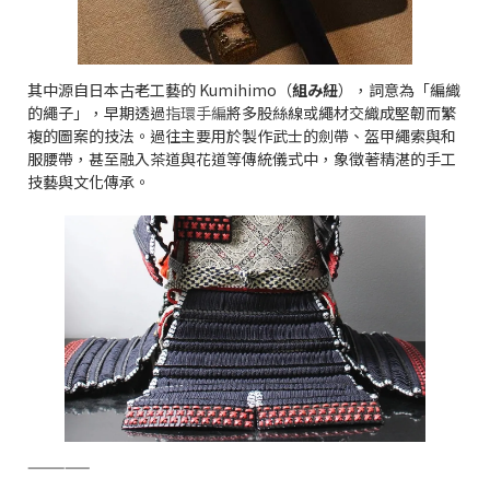
其中源自日本古老工藝的 Kumihimo（
組み紐
），詞意為「編織
的繩子」，早期透過
指環手編
將多股絲線或繩材交織成堅韌而繁
複的圖案的技法。過往主要用於製作武士的劍帶、盔甲繩索與和
服腰帶，甚至融入茶道與花道等傳統儀式中，象徵著精湛的手工
技藝與文化傳承。
—————