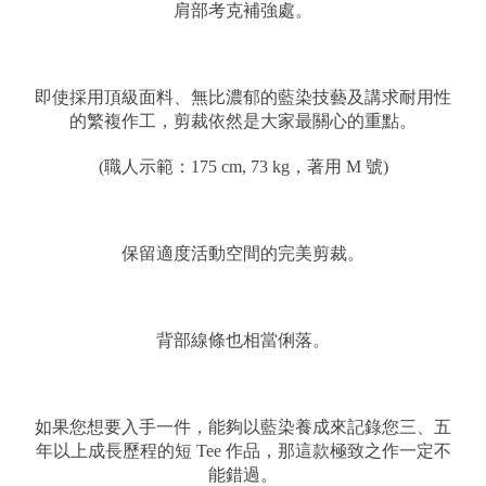
肩部考克補強處。
即使採用頂級面料、無比濃郁的藍染技藝及講求耐用性
的繁複作工，剪裁依然是大家最關心的重點。
(職人示範：175 cm, 73 kg，著用 M 號)
保留適度活動空間的完美剪裁。
背部線條也相當俐落。
如果您想要入手一件，能夠以藍染養成來記錄您三、五
年以上成長歷程的短 Tee 作品，那這款極致之作一定不
能錯過。