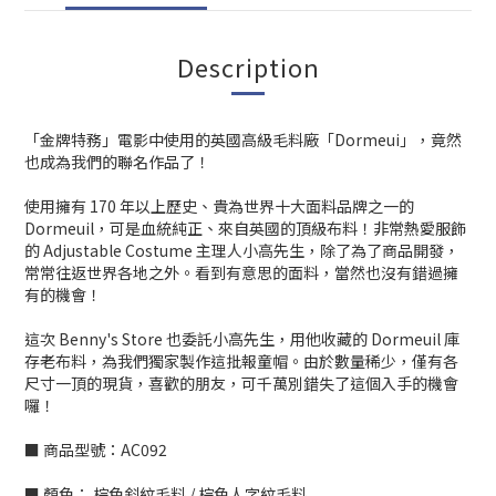
Description
「金牌特務」電影中使用的英國高級毛料廠「Dormeui」，竟然
也成為我們的聯名作品了！
使用擁有 170 年以上歷史、貴為世界十大面料品牌之一的
Dormeuil，可是血統純正、來自英國的頂級布料！非常熱愛服飾
的 Adjustable Costume 主理人小高先生，除了為了商品開發，
常常往返世界各地之外。看到有意思的面料，當然也沒有錯過擁
有的機會！
這次 Benny's Store 也委託小高先生，用他收藏的 Dormeuil 庫
存老布料，為我們獨家製作這批報童帽。由於數量稀少，僅有各
尺寸一頂的現貨，喜歡的朋友，可千萬別錯失了這個入手的機會
囉！
■ 商品型號：AC092
■ 顏色： 棕色斜紋毛料 / 棕色人字紋毛料