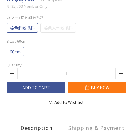
NT$2,700
Member Only
カラー
: 棕色斜紋毛料
棕色斜紋毛料
棕色人字紋毛料
Size
: 60cm
60cm
Quantity
ADD TO CART
BUY NOW
Add to Wishlist
Description
Shipping & Payment