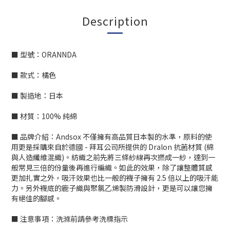
Description
■ 型號：ORANNDA
■ 款式：橘色
■ 製造地：日本
■ 材質：100% 純綿
■ 品牌介紹：Andsox 不僅擁有高品質日本製的水準，原料的使
用更是採購來自於德國 - 拜耳公司所提供的 Dralon 抗菌材質 (綿
與人造纖維混織)。紡織之前先將三條紗線再次撚成一紗，達到一
般常見三倍的份量後再進行編織。如此的效果，除了讓整體質感
更加扎實之外，吸汗效果也比一般的襪子擁有 2.5 倍以上的吸汗能
力。另外襪底的鹿子織與聚氯乙烯製防滑設計，更是可以讓您擁
有絕佳的腳感。
■ 注意事項：洗滌前請參考洗標指示