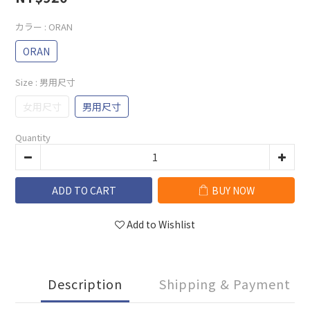
カラー
: ORAN
ORAN
Size
: 男用尺寸
女用尺寸
男用尺寸
Quantity
ADD TO CART
BUY NOW
Add to Wishlist
Description
Shipping & Payment