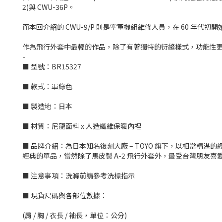
2)與 CWU-36P。
而本回介紹的 CWU-9/P 則是空軍機組維修人員，在 60 年代
作為飛行外套中最輕的作品，除了有著獨特的衍縫樣式，功能性
-
■ 型號：BR15327
■ 款式：軍綠色
■ 製造地：日本
■ 材質：尼龍面料 x 人造纖維保暖內裡
■ 品牌介紹：為日本知名復刻大廠 – TOYO 旗下，以相當精湛
經典的單品，當然除了馬皮製 A-2 飛行外套外，最受台灣朋友喜
■ 注意事項：洗滌前請參考洗標指示
■ 現貨尺碼與各部位數據：
(肩 / 胸 / 衣長 / 袖長，單位：公分)