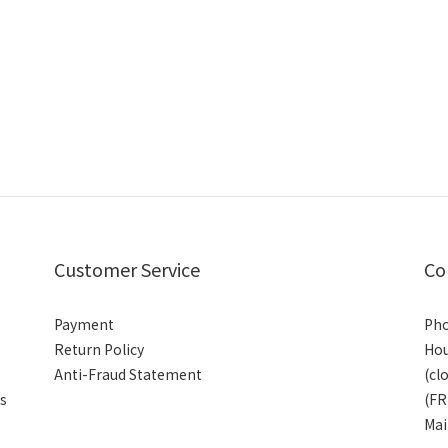
Customer Service
Co
Payment
Pho
Return Policy
Hou
Anti-Fraud Statement
(cl
es
(FR
Mai