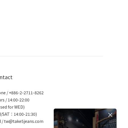
ntact
ne / +886-2-2711-8262
rs / 14:00-22:00
osed for WED)
I/SAT：14:00-21:30)
l / tw@take5jeans.com