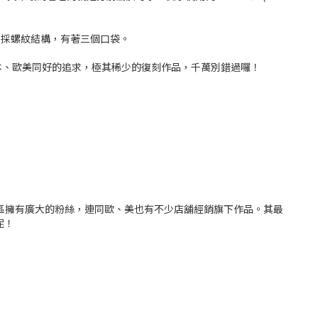
領口則採螺紋結構，有著三個口袋。
本、歐美同好的追求，極其稀少的復刻作品，千萬別錯過囉！
在亞洲地區擁有廣大的粉絲，連同歐、美也有不少店舖經銷旗下作品。其最
呢！