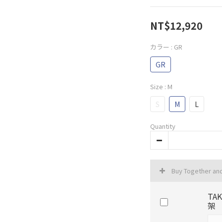
NT$12,920
カラー
: GR
GR
Size
: M
S
M
L
Quantity
Buy Together an
TA
架