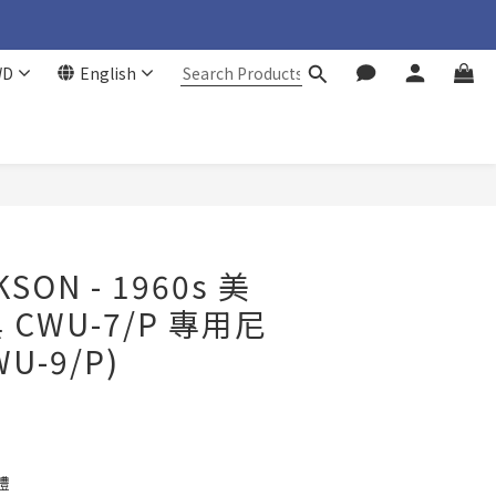
WD
English
BUY NOW
KSON - 1960s 美
CWU-7/P 專用尼
U-9/P)
禮