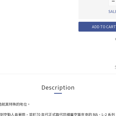
SAL
ADD TO CART
Description
造就其特殊的地位。
 系列開始廣泛受到空勤人員著用，並於70 年代正式取代同樣屬空軍夾克的 MA、L-