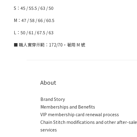
S：45 / 55.5 / 63 / 50
M：47 / 58 / 66 / 60.5
L：50 / 61 / 67.5 / 63
■ 職人實穿示範：172/70，著用 M 號
About
Brand Story
Memberships and Benefits
VIP membership card renewal process
Chain Stitch modifications and other after-sal
services