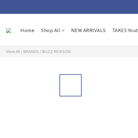
Home
Shop All
NEW ARRIVALS
TAKE5 You
View All
/
BRANDS
/
BUZZ RICKSON