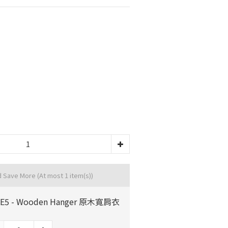
d Save More
(At most 1 item(s))
KE5 - Wooden Hanger 原木寬肩衣