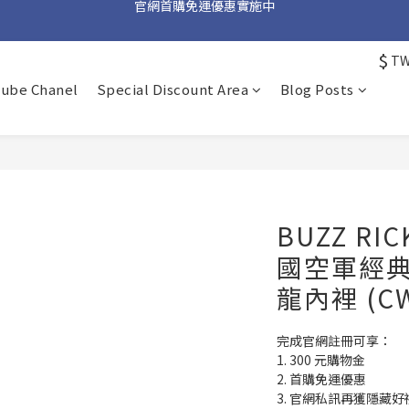
加入官方 LINE 獲取隱藏好禮
加入官方 LINE 獲取隱藏好禮
$
T
tube Chanel
Special Discount Area
Blog Posts
BUZZ RIC
國空軍經典 
龍內裡 (CW
完成官網註冊可享：
1. 300 元購物金
2. 首購免運優惠
3. 官網私訊再獲隱藏好