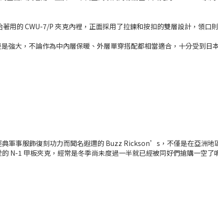
初開始著用的 CWU-7/P 夾克內裡，正面採用了拉鍊和按扣的雙層設計，
更是強大，不論作為中內層保暖、外層單穿搭配都相當適合，十分受到日
的經典軍事服飾復刻功力而聞名遐邇的 Buzz Rickson’s，不僅是
愛的 N-1 甲板夾克，經常是冬季尚未度過一半就已經被同好們搶購一空了