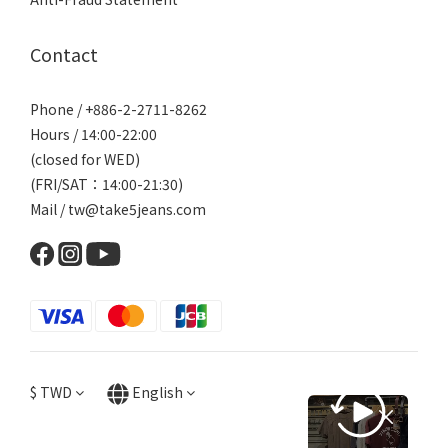
Contact
Phone / +886-2-2711-8262
Hours / 14:00-22:00
(closed for WED)
(FRI/SAT：14:00-21:30)
Mail / tw@take5jeans.com
$
TWD
English