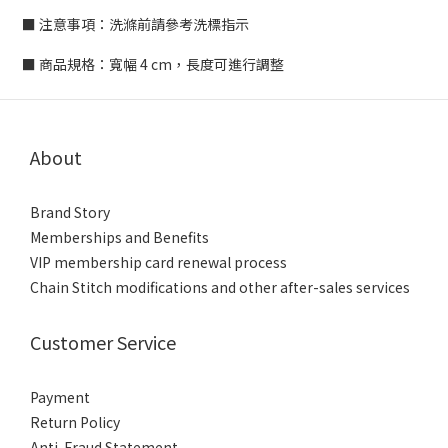
■ 注意事項：洗滌前請參考洗標指示
■ 商品規格：寬幅 4 cm，長度可進行調整
About
Brand Story
Memberships and Benefits
VIP membership card renewal process
Chain Stitch modifications and other after-sales services
Customer Service
Payment
Return Policy
Anti-Fraud Statement