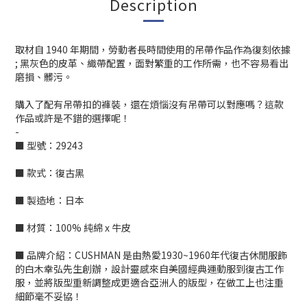
Description
取材自 1940 年期間，勞動者長時間使用的吊帶作品作為復刻依據
; 黑灰色的皮革、織帶配置，面對繁重的工作所需，也不容易看出
磨損、髒污。
購入了配有吊帶扣的褲裝，還在煩惱沒有吊帶可以對應嗎？這款
作品或許是不錯的選擇呢！
-
■ 型號：29243
■ 款式：復古黑
■ 製造地：日本
■ 材質：100% 純綿 x 牛皮
■ 品牌介紹：CUSHMAN 是由熱愛1930~1960年代復古休閒服飾
的白木幸弘先生創辦，設計靈感來自美國經典運動服到復古工作
服，並將版型重新調整成更適合亞洲人的版型，在做工上也注重
細節毫不妥協！