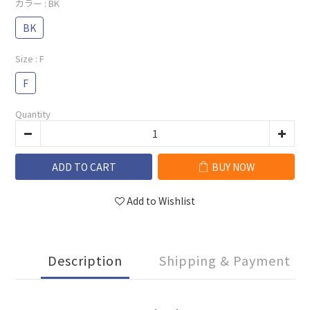
カラー
: BK
BK
Size
: F
F
Quantity
ADD TO CART
BUY NOW
Add to Wishlist
Description
Shipping & Payment