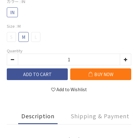
カラー
: IN
IN
Size
: M
S
M
L
Quantity
ADD TO CART
BUY NOW
Add to Wishlist
Description
Shipping & Payment