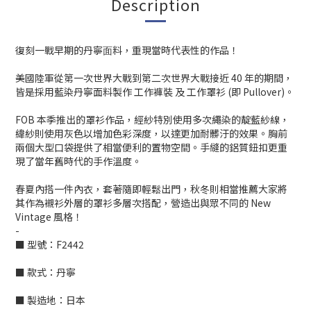
Description
復刻⼀戰早期的丹寧⾯料，重現當時代表性的作品！
美國陸軍從第一次世界大戰到第二次世界大戰接近 40 年的期間，
皆是採用藍染丹寧面料製作 工作褲裝 及 工作罩衫 (即 Pullover)。
FOB 本季推出的罩衫作品，經紗特別使用多次繩染的靛藍紗線，
緯紗則使用灰色以增加色彩深度，以達更加耐髒汙的效果。胸前
兩個大型口袋提供了相當便利的置物空間。手縫的鋁質鈕扣更重
現了當年舊時代的手作溫度。
春夏內搭一件內衣，套著隨即輕鬆出門，秋冬則相當推薦大家將
其作為襯衫外層的罩衫多層次搭配，營造出與眾不同的 New
Vintage 風格！
-
■ 型號：F2442
■ 款式：丹寧
■ 製造地：日本