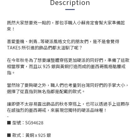
Description
既然大家想要兇一點的，那包手職人小蘇肯定會幫大家準備起
來！
喜愛重機、刺青...等硬派風格文化的朋友們，是不是會覺得
TAKE5 所引進的飾品們都太溫馴了呢？
在今年秋冬為了想要讓整體穿搭更加硬派的同好們，準備了這款
相當厚實，而且以 925 銀與黃銅打造而成的墨西哥風格骷髏戒
指。
當然除了要夠硬之外，職人們也考量到台灣同好們的手掌大小，
選擇了從直指到無名指都是配戴的款式。
讓即便不太容易露出飾品的秋冬穿搭上，也可以透過手上這顆存
在感強烈的墨西哥戒，來展現您獨特的硬派品味喔！
-
■ 型號：SG94628
■ 款式：黃銅 x 925 銀