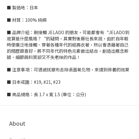
■ 製造地：日本
■ 材質：100% 純綿
■ 品牌介紹：剛接觸 JELADO 的朋友，可能都會有“JELADO到
底算是什麼風格？“的疑問，其實對後藤社長來說，由於自年輕
時便廣泛地接觸、穿著各種年代的經典衣著，所以會憑藉著自己
的閱歷跟喜好，將不同年代的特色元素做出結合，創造出概念新
穎、細節與料質卻又不失老味的作品！
■ 注意事項：可透過拭銀布去除表面氧化物，來達到保養的效果
■ 日本戒圍：#19, #21, #23
■ 商品規格：長 1.7 x 寬 1.5 (單位：公分)
About