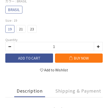
カラー
: BRASIL
BRASIL
Size
: 19
19
21
23
Quantity
ADD TO CART
BUY NOW
Add to Wishlist
Description
Shipping & Payment