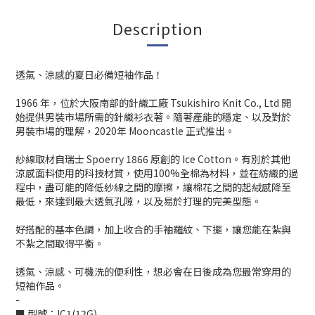
Description
透氣、涼感的夏日必備短袖作品！
1966 年，位於大阪南部的針織工廠 Tsukishiro Knit Co., Ltd 開
始提供男裝市場所需的針織衫衣著。隨著產能的穩定、以及對於
男裝市場的理解，2020年 Mooncastle 正式推出。
紗線取材自瑞士 Spoerry 1866 原創的 Ice Cotton。有別於其他
涼感面料使用的科技材質，使用100%全棉為材料，並在紡織的過
程中，盡可能的降低紗線之間的摩擦，讓棉花之間的起絨感降至
最低，來達到最大透氣孔隙，以及易於打理的完美型態。
好搭配的基本色調，加上收合的手袖羅紋、下擺，讓您能在紮與
不紮之間取得平衡。
透氣、涼感、可機洗的便利性，想必會在日後成為您最常穿用的
短袖作品。
-
■ 型號：IC1(12G)