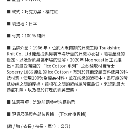
■ 款式：巧克力黑、櫻花紅
■ 製造地：日本
■ 材質：100% 純綿
■ 品牌介紹：1966 年，位於大阪南部的針織工廠 Tsukishiro
Knit Co., Ltd 開始提供男裝市場所需的針織衫衣著。隨著產能的
穩定、以及對於男裝市場的理解，2020年 Mooncastle 正式推
出。其最受矚目的 “Ice Cotton 系列” 之紗線取材自瑞士
Spoerry 1866 原創的 Ice Cotton。有別於其他涼感面料使用的科
技材質，使用100%全棉為材料，並在紡織的過程中，盡可能的降
低紗線之間的摩擦，讓棉花之間的起絨感降至最低，來達到最大
透氣孔隙，以及易於打理的完美型態。
■ 注意事項：洗滌前請參考洗標指示
■ 現貨尺碼與各部位數據：(下水縮後數據)
(肩 / 胸 / 衣長 / 袖長，單位：公分)