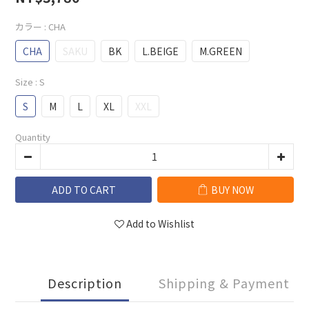
カラー
: CHA
CHA
SAKU
BK
L.BEIGE
M.GREEN
Size
: S
S
M
L
XL
XXL
Quantity
ADD TO CART
BUY NOW
Add to Wishlist
Description
Shipping & Payment