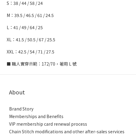
S：38 / 44 / 58 / 24
M：39.5 / 46.5 / 61 / 24.5
L：41 / 49 / 64 / 25
XL：41.5 / 50.5 / 67 / 25.5
XXL：42.5 / 54 / 71 / 27.5
■ 職人實穿示範：172/70，著用 L 號
About
Brand Story
Memberships and Benefits
VIP membership card renewal process
Chain Stitch modifications and other after-sales services