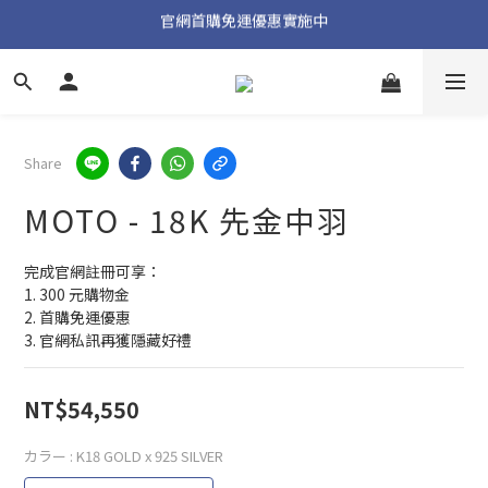
官網首購免運優惠實施中
加入官方 LINE 獲取隱藏好禮
加入官方 LINE 獲取隱藏好禮
Share
MOTO - 18K 先金中羽
完成官網註冊可享：
1. 300 元購物金
2. 首購免運優惠
3. 官網私訊再獲隱藏好禮
NT$54,550
カラー
: K18 GOLD x 925 SILVER