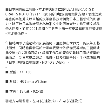
由日本國寶級工藝師 - 本池秀夫所創立的 LEATHER ARTS &
CRAFTS MOTO (1971 年) 旗下的印地安風格銀飾支線。個性沈默
寡言的本池秀夫以卓越的皮革創作技術與對日本工藝領域的影響
力，除了被日本政府認定為無形文化財保持者外，也受頒文部科
學大臣獎，並在 2021 年開立了世界上第一座皮革藝術專門美術館
- 本池美術館。
年輕時期除了遠赴歐洲拓展視野，且磨練出世界第一的皮革工藝
技術外，同時也與發展於七零年代至今依然備受尊崇的工藝師彼
此交流 (如：高橋吾郎)，讓旗下作品的廣度從難以用價格衡量的
藝術品，到日常皮革製品、服飾，以及風靡全球、手作感濃厚的
「日本印地安風格銀飾 - MOTO SILVER」。
-
■ 型號：XXFT05
■ 數據：H5.7cm x W1.3cm
■ 材質：18K 金、925 銀
羽毛方向請留意：左向 (左邊款式)、右向 (右邊款式)