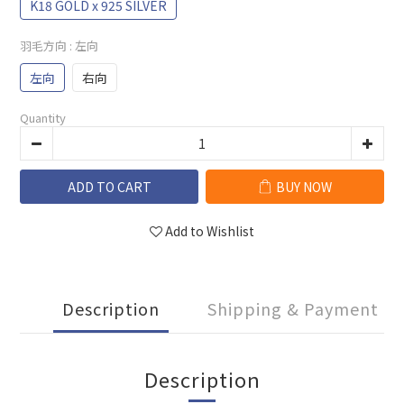
K18 GOLD x 925 SILVER
羽毛方向
: 左向
左向
右向
Quantity
ADD TO CART
BUY NOW
Add to Wishlist
Description
Shipping & Payment
Description