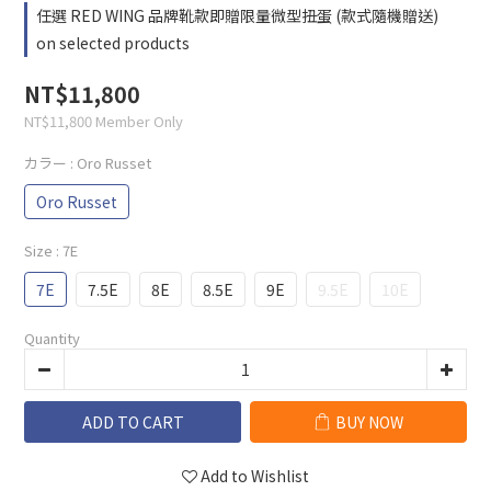
任選 RED WING 品牌靴款即贈限量微型扭蛋 (款式隨機贈送)
on selected products
NT$11,800
NT$11,800
Member Only
カラー
: Oro Russet
Oro Russet
Size
: 7E
7E
7.5E
8E
8.5E
9E
9.5E
10E
Quantity
ADD TO CART
BUY NOW
Add to Wishlist