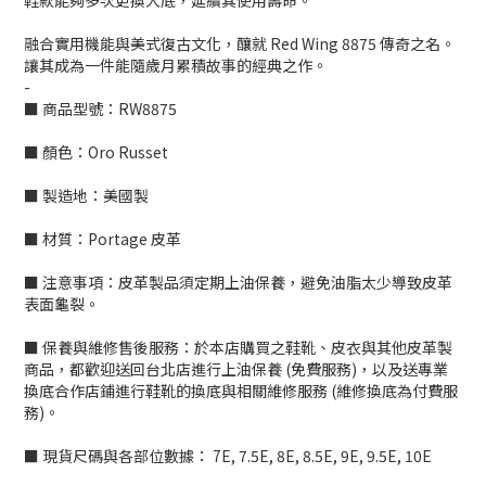
鞋款能夠多次更換大底，延續其使用壽命。
融合實用機能與美式復古文化，釀就 Red Wing 8875 傳奇之名。
讓其成為一件能隨歲月累積故事的經典之作。
-
■ 商品型號：RW8875
■ 顏色：Oro Russet
■ 製造地：美國製
■ 材質：
Portage 皮革
■ 注意事項：皮革製品須定期上油保養，避免油脂太少導致皮革
表面龜裂。
■ 保養與維修售後服務：於本店購買之鞋靴、皮衣與其他皮革製
商品，都歡迎送回台北店進行上油保養 (免費服務)，以及送專業
換底合作店鋪進行鞋靴的換底與相關維修服務 (維修換底為付費服
務)。
■ 現貨尺碼與各部位數據：
7E, 7.5E, 8E, 8.5E, 9E, 9.5E, 10E