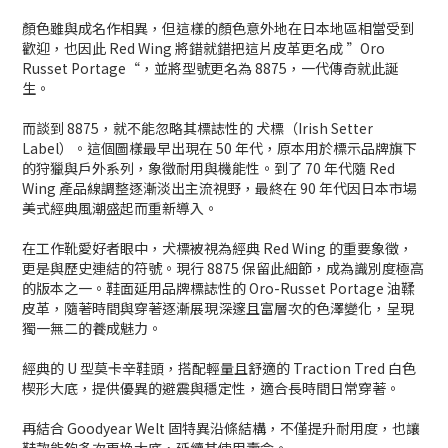
顏色雖與成名作相異，但這樣的顏色意外地在日本地區相當受到
歡迎，也因此 Red Wing 將錯就錯把這片皮革更名成 ”Oro
Russet Portage“，並將型號更名為 8875，一代傳奇就此誕
生。
而談到 8875，就不能忽略其標誌性的 犬標（Irish Setter
Label）。這個圖樣最早出現在 50 年代，原本用於標示品牌旗下
的狩獵與戶外系列，象徵耐用與機能性。到了 70 年代隨 Red
Wing 產品線調整逐漸淡出主流視野，最終在 90 年代因日本市場
美式經典風潮盛起而重新導入。
在工作靴愛好者眼中，犬標被視為經典 Red Wing 的重要象徵，
更是與歷史連結的符號。現行 8875 保留此細節，成為識別度極高
的版本之一。鞋面延用品牌標誌性的 Oro-Russet Portage 油鞣
皮革，隨著時間與穿著逐漸展現深邃且富層次的色澤變化，呈現
獨一無二的養成魅力。
經典的 U 型莫卡辛鞋頭，搭配輕量且舒適的 Traction Tred 白色
楔形大底，提供優異的避震與穩定性，適合長時間日常穿著。
再結合 Goodyear Welt 固特異沿條結構，不僅提升耐用度，也讓