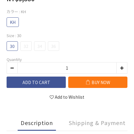
カラー
: KH
KH
Size
: 30
30
32
34
36
Quantity
ADD TO CART
BUY NOW
Add to Wishlist
Description
Shipping & Payment