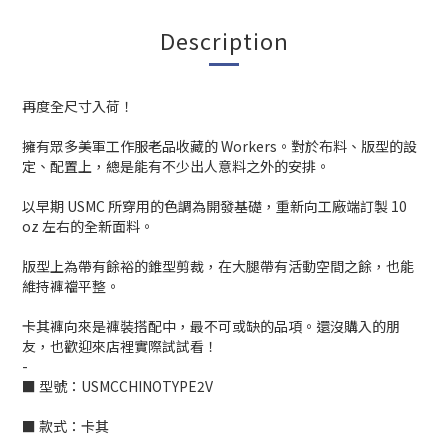
Description
再度全尺寸入荷！
擁有眾多美軍工作服老品收藏的 Workers。對於布料、版型的設
定、配置上，總是能有不少出人意料之外的安排。
以早期 USMC 所穿用的色調為開發基礎，重新向工廠端訂製 10
oz 左右的全新面料。
版型上為帶有餘裕的錐型剪裁，在大腿帶有活動空間之餘，也能
維持褲襠平整。
卡其褲向來是褲裝搭配中，最不可或缺的品項。還沒購入的朋
友，也歡迎來店裡實際試試看！
-
■ 型號：USMCCHINOTYPE2V
■ 款式：卡其