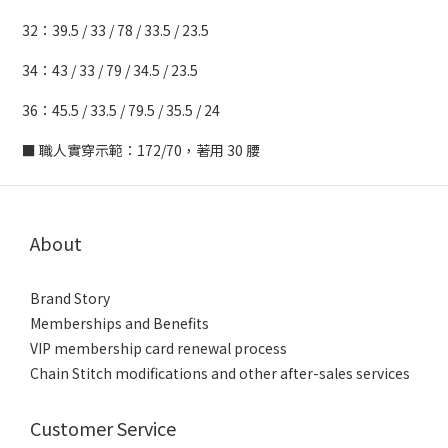
32：39.5 / 33 / 78 / 33.5 / 23.5
34：43 / 33 / 79 / 34.5 / 23.5
36：45.5 / 33.5 / 79.5 / 35.5 / 24
■ 職人實穿示範：172/70，著用 30 腰
About
Brand Story
Memberships and Benefits
VIP membership card renewal process
Chain Stitch modifications and other after-sales services
Customer Service