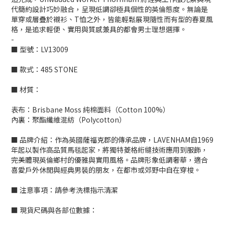
代簡約設計巧妙融合，呈現低調卻極具個性的英倫態度。無論是
單穿或層疊於襯衫、T恤之外，皆能輕鬆展現隨性而有型的春夏風
格，是追求輕便、實用與質感兼具的都會男士理想選擇。
-
■ 型號：LV13009
■ 款式：485 STONE
■ 材質：
表布：Brisbane Moss 純棉面料（Cotton 100%）
內裏：聚酯纖維混紡（Polycotton）
■ 品牌介紹：作為英國薩福克郡的傳承品牌，LAVENHAM自1969
年起以製作高品質馬毯起家，將獨特菱格絎縫技術應用到服飾，
完美體現英倫鄉村的優雅與實用風格。品牌形象低調奢華，適合
喜愛戶外休閒與經典男裝的朋友，在都市或郊野中自在穿梭。
■ 注意事項：請參考洗標指示清潔
■ 現貨尺碼與各部位數據：