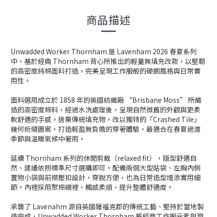
商品描述
Unwadded Worker Thornham 是 Lavenham 2026 春夏系列
中，基於經典 Thornham 背心所推出的輕量無填充改款，以堅韌
的高密度純棉面料打造，完美呈現工作服般的硬朗風格與日常實
用性。
面料選用成立於 1858 年的英國紡織廠 “Brisbane Moss” 所織
造的高密度棉料，經過水洗處理後，呈現自然微舊的外觀與更柔
軟舒適的手感。捨棄傳統填充物，改以獨特的「Crashed Tile」
幾何絎縫圖案，打造輕盈無負擔的穿著體驗，最適合在春夏過渡
季節與溫暖氣候中著用。
延續 Thornham 系列的休閒剪裁（relaxed fit），版型舒適自
然，建議依照標準尺寸選購即可。配備兩個大型貼袋、左胸內側
置物小袋與前襟壓扣設計，穿脫方便，也為日常造型增添實用細
節。內裡採用聚棉襯裡，觸感柔順，提升整體舒適度。
承襲了 Lavenahm 源自英國薩福克郡的傳統工藝、堅持於當地製
造完成，Unwadded Worker Thornham 將經典工作服元素與現