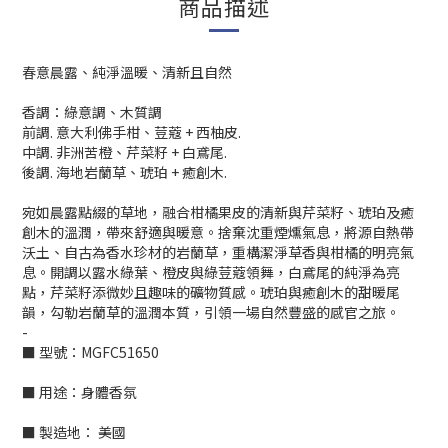
商品描述
春意晨露、純淨溫暖、清新且自然
香調：綠意調、木質調
前調. 意大利佛手柑、荳蔻 + 西柚皮.
中調. 非洲苦橙、芹菜籽 + 白鳶尾.
後調. 海地岩蘭草、琥珀 + 癒創木.
宛如晨露點綴的草地，融合柑橘果皮的清新與芹菜籽、琥珀及癒
創木的溫潤，帶來舒適與暖意。捨棄沈重煙燻氣息，將源自熱帶
沃土、自古為香水珍材的岩蘭草，重構潔淨草香與柑橘的明亮氣
息。開調以露水綠葉、橙皮與綠荳蔻領舞，白鳶尾的純淨為亮
點，芹菜籽添微妙且趣味的礦物質感。琥珀與癒創木的甜暖尾
韻，勾勒岩蘭草的溫潤本質，引領一場自然豐盛的感官之旅。
-
■ 型號：MGFC51650
■ 用途：身體香氛
■ 製造地： 美國