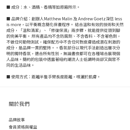
■ 成分：水、酒精、香精等如原廠所示。
■ 品牌介紹：創辦人Matthew Malin 及 Andrew Goetz深信 less
is more，以平衡概念簡化保養程序。 結合溫和有效的技術和天然
成分，「溫和清潔」、「修復保濕」兩步驟，就能提供從頭到腳
的完美平衡。 所有產品均不含防腐劑、不含香料、不含著色劑，
不做任何動物測試，確保配方中不含任何對皮膚造成潛在刺激的
成分，是品牌一貫的堅持。。香氛部分以現代手法創造出層次分
明的獨特香氛，適合所有性別，無論晝夜都可在各種場合展現個
人品味。簡約的包裝中透露著紐約潮流人士低調時尚卻又與眾不
同的生活品味。
■ 使用方式：距離半隻手臂長度距離，噴灑於肌膚。
關於我們
品牌故事
會員資格與權益