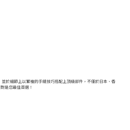
 精神，並於細節上以繁複的手縫技巧搭配上頂級部件，不僅於日本、香
絕對是您最佳首選！