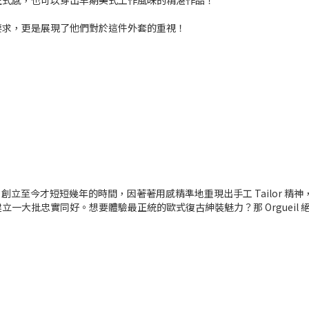
正式感，也可以穿出早期美式工作風味的精湛作品！
要求，更是展現了他們對於這件外套的重視！
il，創立至今才短短幾年的時間，因著著用感精準地重現出手工 Tailor
一大批忠實同好。想要體驗最正統的歐式復古紳裝魅力？那 Orgueil 