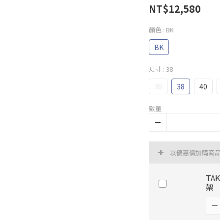
NT$12,580
顏色
: BK
BK
尺寸
: 38
36
38
40
數量
以優惠價加購商
TA
架