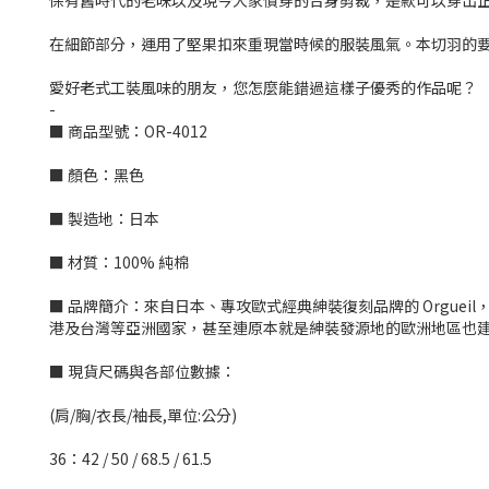
保有舊時代的老味以及現今大家慣穿的合身剪裁，是款可以穿出
在細節部分，運用了堅果扣來重現當時候的服裝風氣。本切羽的
愛好老式工裝風味的朋友，您怎麼能錯過這樣子優秀的作品呢？
-
■ 商品型號：OR-4012
■ 顏色：黑色
■ 製造地：日本
■ 材質：100% 純棉
■ 品牌簡介：來自日本、專攻歐式經典紳裝復刻品牌的 Orgue
港及台灣等亞洲國家，甚至連原本就是紳裝發源地的歐洲地區也建立
■ 現貨尺碼與各部位數據：
(肩/胸/衣長/袖長,單位:公分)
36：42 / 50 / 68.5 / 61.5