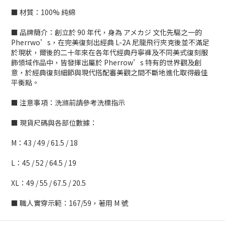
■ 材質：100% 純綿
■ 品牌簡介：創立於 90 年代，身為 アメカジ 文化先驅之一的
Pherrwo’s，在完美復刻出經典 L-2A 尼龍飛行夾克後並不滿足
於現狀，爾後的二十年來在各年代經典丹寧褲及不同美式復刻服
飾領域作品中，皆發揮出屬於 Pherrow’s 特有的世界觀及創
意，於經典復刻細節與現代搭配審美觀之間不斷地進化取得最佳
平衡點。
■ 注意事項：洗滌前請參考洗標指示
■ 現貨尺碼與各部位數據：
M：43 / 49 / 61.5 / 18
L：45 / 52 / 64.5 / 19
XL：49 / 55 / 67.5 / 20.5
■ 職人實穿示範：167/59，著用 M 號