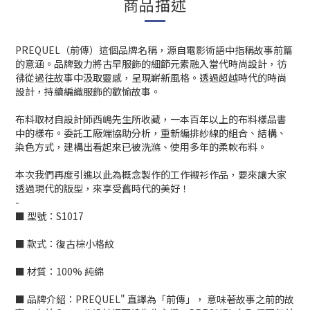
商品描述
PREQUEL（前傳）這個品牌名稱，源自電影術語中指稱故事前篇
的意涵。品牌致力將古早服飾的細節元素融入當代時尚設計，彷
彿從過往故事中汲取靈感，呈現嶄新風格。透過超越時代的時尚
設計，持續編織服飾的歡愉故事。
布料取材自設計師西嶋先生所收藏，一本百年以上的布料樣品書
中的樣布。委託工廠端協助分析，重新編排紗線的組合、結構、
染色方式，建構出看起來已被洗滌、使用多年的柔軟布料。
本次我們再度引進以此為概念製作的工作襯衫作品，要來讓大家
透過現代的版型，來享受舊時代的美好！
-
■ 型號：S1017
■ 款式：復古棕小格紋
■ 材質：100% 純綿
■ 品牌介紹：PREQUEL" 直譯為「前傳」， 意味著故事之前的故