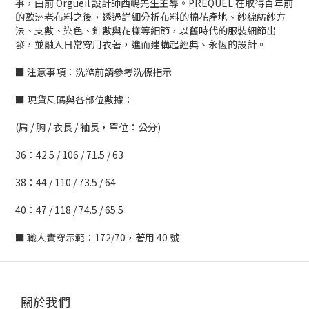
事，由前 Orgueil 設計師西嶋先生主導。PREQUEL 在取得百年前
的歐洲老布料之後，透過詳細分析布料的棉花產地、紗線紡紗方
法、支數、染色、針數與花樣等細節，以舊時代的服裝細節出
發，並融入日常穿用衣著，進而建構起經典、永恆的設計。
■ 注意事項：洗滌前請參考洗標指示
■ 現貨尺碼與各部位數據：
(肩 / 胸 / 衣長 / 袖長，單位：公分)
36：42.5 / 106 / 71.5 / 63
38：44 / 110 / 73.5 / 64
40：47 / 118 / 74.5 / 65.5
■ 職人實穿示範：172/70，著用 40 號
關於我們