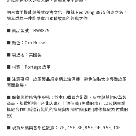
鞋款能夠多次更換大底，延續其使用壽命。
融合實用機能與美式復古文化，釀就 Red Wing 8875 傳奇之名。
讓其成為一件能隨歲月累積故事的經典之作。
-
■ 商品型號：RW8875
■ 顏色：Oro Russet
■ 製造地：美國製
■ 材質：
Portage 皮革
■ 注意事項：皮革製品須定期上油保養，避免油脂太少導致皮革
表面龜裂。
■ 保養與維修售後服務：於本店購買之鞋靴、皮衣與其他皮革製
商品，都歡迎送回台北店進行上油保養 (免費服務)，以及送專業
換底合作店鋪進行鞋靴的換底與相關維修服務 (維修換底為付費服
務)。
■ 現貨尺碼與各部位數據：
7E, 7.5E, 8E, 8.5E, 9E, 9.5E, 10E