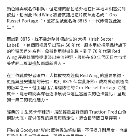
顏色雖與成名作相異，但這樣的顏色意外地在日本地區相當受到
歡迎，也因此 Red Wing 將錯就錯把這片皮革更名成 ”Oro
Russet Portage“，並將型號更名為 8875，一代傳奇就此誕
生。
而談到 8875，就不能忽略其標誌性的 犬標（Irish Setter
Label）。這個圖樣最早出現在 50 年代，原本用於標示品牌旗下
的狩獵與戶外系列，象徵耐用與機能性。到了 70 年代隨 Red
Wing 產品線調整逐漸淡出主流視野，最終在 90 年代因日本市場
美式經典風潮盛起而重新導入。
在工作靴愛好者眼中，犬標被視為經典 Red Wing 的重要象徵，
更是與歷史連結的符號。現行 8875 保留此細節，成為識別度極高
的版本之一。鞋面延用品牌標誌性的 Oro-Russet Portage 油鞣
皮革，隨著時間與穿著逐漸展現深邃且富層次的色澤變化，呈現
獨一無二的養成魅力。
經典的 U 型莫卡辛鞋頭，搭配輕量且舒適的 Traction Tred 白色
楔形大底，提供優異的避震與穩定性，適合長時間日常穿著。
再結合 Goodyear Welt 固特異沿條結構，不僅提升耐用度，也讓