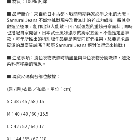
■ 材質：100% 純綿
■ 品牌簡介：來自於日本古都、戰國時期兵家必爭之地的大阪，
Samurai Jeans 不斷地挑戰現今珍貴無比的老式力織機，將其參
數逼至極限，創作出無人能敵、凹凸感強烈的重磅丹寧面料 ; 同時
也搭配自家開發，日本武士風味濃厚的獨家五金。不僅是定番褲
款，每年所推出的特別版作品更是備受同好們推崇。想要追求最
硬派的單寧質感嗎？那麼 Samurai Jeans 絕對值得您來挑戰！
■ 注意事項：淺色衣物洗滌時請盡量與深色衣物分開洗滌，避免
染料有移染的現象。
■ 現貨尺碼與各部位數據：
(肩 / 胸 /衣長 ／袖長，單位：cm)
S：38 / 45 / 58 / 15
M：40 / 49 / 60 / 15.5
L：42 / 52 / 64 / 17
XL：44 / 55 / 67 / 18