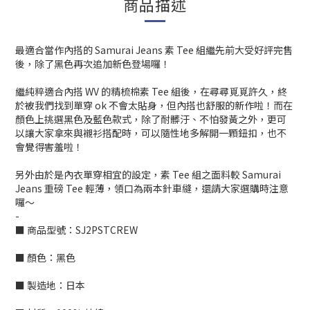
商品描述
最適合當作內搭的 Samurai Jeans 素 Tee 組繼先前大受好評完售
後，除了黑色再次追加新色登場囉！
繼純粹適合內搭 WV 的精梳棉素 Tee 組後，在尋尋覓覓許久，終
於被我們找到單穿 ok 不會太貼身，但內搭也舒服的新作啦！而在
顏色上挑選黑色及藍色款式，除了耐髒汙、不怕發黃之外，更可
以讓大家拿來與襯衫搭配時，可以隨性地多解開一顆鈕扣，也不
會覺得害羞啦！
另外由於是內衣單穿相宜的設定，素 Tee 組之面料較 Samurai
Jeans 重磅 Tee 輕薄，領口為兩本針車縫，還請大家選購時注意
囉～
-
■ 商品型號：SJ2PSTCREW
■ 顏色：黑色
■ 製造地：日本