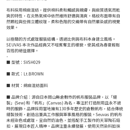
布料採用棉麻混紡，提供棉料柔和觸感與親膚，與麻質透氣而乾
爽的特性，在炎熱氣候中依然維持舒適與清爽。格紋布面帶有自
然顆粒與些微立體紋理，柔和色階的交織帶有自然暈染感的視覺
效果。
以極簡的方式處理服裝結構，透過比例與布料本身建立風格。
SEUVAS 本次作品經典又不喧賓奪主的樣貌，使其成為春夏輕鬆
百搭的絕佳選擇。
-
■ 型號：SVSH029
■ 款式：Lt.BROWN
■ 材質：綿麻混紡面料
■ 品牌介紹：源自日本岡山縣倉敷市的帆布服裝品牌，以「縫
製」(Sew) 和「帆布」(Canvas) 為名，專注於打造耐用且永不過
時的服飾。品牌採用當地擁有130多年歷史的倉敷帆布，結合傳統
縫製技術，創造出兼具工作服與軍事風格的服裝。Seuvas 的帆布
未經染色或處理，呈自然奶油色，並搭配手工製作的天草陶石鈕
扣，展現日本匠人精神。品牌注重永續發展，使用天然染料如抹