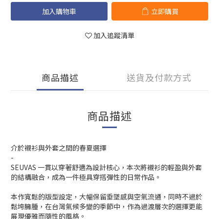
加入購物車
立即購買
加入追蹤清單
商品描述
送貨及付款方式
商品描述
介於襯衫與外套之間的春夏選擇
-
SEUVAS 一貫以穿著舒適為設計核心，本次將襯衫的輕盈與外套
的結構融合，成為一件極具穿搭彈性的日常作品。
本作寬鬆的版型設定，大幅保留垂墜感與空氣流通，同時不過於
鬆垮臃腫，在台灣氣候多變的季節中，作為過渡層次的選擇更能
展現優雅而隨性的風格。