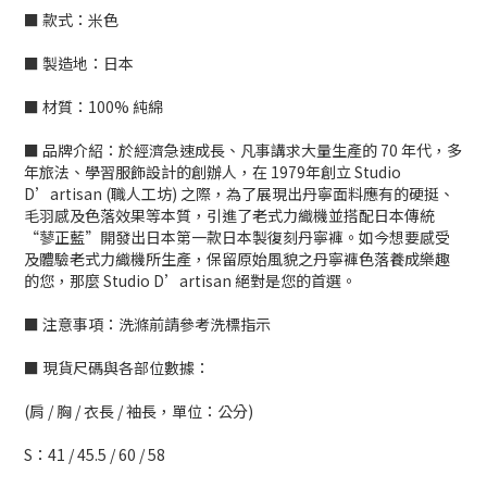
■ 款式：米色
■ 製造地：日本
■ 材質：100% 純綿
■ 品牌介紹：於經濟急速成長、凡事講求大量生產的 70 年代，多
年旅法、學習服飾設計的創辦人，在 1979年創立 Studio
D’artisan (職人工坊) 之際，為了展現出丹寧面料應有的硬挺、
毛羽感及色落效果等本質，引進了老式力織機並搭配日本傳統
“蓼正藍”開發出日本第一款日本製復刻丹寧褲。如今想要感受
及體驗老式力織機所生產，保留原始風貌之丹寧褲色落養成樂趣
的您，那麼 Studio D’artisan 絕對是您的首選。
■ 注意事項：洗滌前請參考洗標指示
■ 現貨尺碼與各部位數據：
(肩 / 胸 / 衣長 / 袖長，單位：公分)
S：41 / 45.5 / 60 / 58