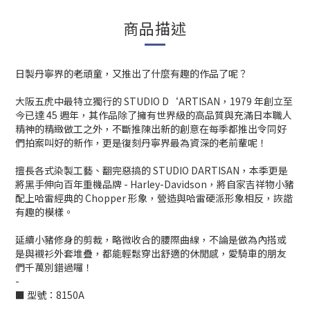
商品描述
日製丹寧界的老頑童，又推出了什麼有趣的作品了呢？
大阪五虎中最特立獨行的 STUDIO D‘ARTISAN，1979 年創立至
今已達 45 週年，其作品除了擁有世界級的高品質與充滿日本職人
精神的精緻做工之外，不斷推陳出新的創意在每季都推出令同好
們拍案叫好的新作，更是復刻丹寧界最為資深的老前輩呢！
擅長各式染製工藝、翻完惡搞的 STUDIO DARTISAN，本季更是
將黑手伸向百年重機品牌 - Harley-Davidson，將自家吉祥物小豬
配上哈雷經典的 Chopper 形象，營造與哈雷硬派形象相反，詼諧
有趣的模樣。
延續小豬修身的剪裁，略微收合的腰際曲線，不論是做為內搭或
是與襯衫外套堆疊，都能輕鬆穿出舒適的休閒感，愛騎車的朋友
們千萬別錯過囉！
-
■ 型號：8150A