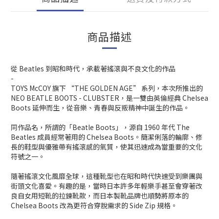
商品描述
從 Beatles 到昭和時代，承載著搖滾與不良文化的作品
-
TOYS McCOY 旗下 “THE GOLDEN AGE” 系列，本次所推出的
NEO BEATLE BOOTS - CLUBSTER，是一雙由英倫經典 Chelsea
Boots 延伸而生，從音樂、青春與反叛精神中誕生的作品。
同作品名，所謂的「Beatle Boots」，源自 1960 年代 The
Beatles 成員經常著用的 Chelsea Boots。簡潔俐落的輪廓、修
長的鞋型與優雅帶有搖滾感的氣質，使其迅速成為當重要的文化
符號之一。
隨著搖滾文化風靡全球，這種靴型也在昭和時代快速受到樂團與
街頭文化喜愛。有趣的是，當時日本許多年輕樂手甚至會穿著改
良自女用短靴的拉鍊靴款，而日本製靴品牌也順勢將原本的
Chelsea Boots 改為更符合穿脫需求的 Side Zip 規格。