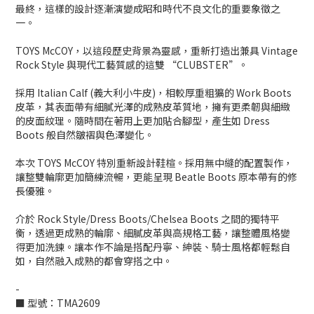
最終，這樣的設計逐漸演變成昭和時代不良文化的重要象徵之
一。
TOYS McCOY，以這段歷史背景為靈感，重新打造出兼具 Vintage
Rock Style 與現代工藝質感的這雙 “CLUBSTER”。
採用 Italian Calf (義大利小牛皮)，相較厚重粗獷的 Work Boots
皮革，其表面帶有細膩光澤的成熟皮革質地，擁有更柔韌與細緻
的皮面紋理。隨時間在著用上更加貼合腳型，產生如 Dress
Boots 般自然皺褶與色澤變化。
本次 TOYS McCOY 特別重新設計鞋楦。採用無中縫的配置製作，
讓整雙輪廓更加簡練流暢，更能呈現 Beatle Boots 原本帶有的修
長優雅。
介於 Rock Style/Dress Boots/Chelsea Boots 之間的獨特平
衡，透過更成熟的輪廓、細膩皮革與高規格工藝，讓整體風格變
得更加洗鍊。讓本作不論是搭配丹寧、紳裝、騎士風格都輕鬆自
如，自然融入成熟的都會穿搭之中。
-
■ 型號：TMA2609