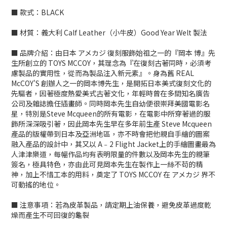
■ 款式：BLACK
■ 材質：義大利 Calf Leather（小牛皮）Good Year Welt 製法
■ 品牌介紹：由日本 アメカジ 復刻服飾始祖之一的『岡本 博』先
生所創立的 TOYS MCCOY，其理念為『在復刻古著同時，必須考
慮製品的實用性，從而為製品注入新元素』。身為舊 REAL
McCOY'S 創辦人之一的岡本博先生，是開拓日本美式復刻文化的
先驅者，因著極度熱愛美式古著文化，年輕時曾在多間知名廣告
公司及雜誌擔任插畫師。同時岡本先生自幼便很崇拜美國電影名
星，特別是Steve Mcqueen的所有電影，在電影中所穿著過的服
飾所深深吸引著，因此岡本先生早在多年前生產 Steve Mcqueen
產品的版權帶到日本及亞洲地區，亦不時會把他親自手繪的圖案
融入產品的設計中，其又以 A﹣2 Flight Jacket上的手繪圖畫最為
人津津樂道，每幅作品均有表明限量的件數以及岡本先生的親筆
簽名，極具特色，亦由此可見岡本先生在製作上一絲不苟的精
神，加上不惜工本的用料，奠定了 TOYS MCCOY 在 アメカジ 界不
可動搖的地位。
■ 注意事項：若為皮革製品，請定期上油保養，避免皮革過度乾
燥而產生不可回復的龜裂