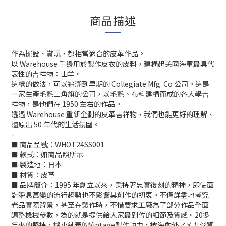
商品描述
作為擺設、賞玩，都相當適合的皮革作品。
以 Warehouse 手邊用於製作皮衣的皮料，建構起美國海軍最具代
表性的吉祥物：山羊。
這樣的做法，可以追溯到早期的 Collegiate Mfg. Co 公司。這是
一家生產毛氈三角旗的公司，以毛氈、布料建構而成的各大學吉
祥物，是他們在 1950 左右的作品。
透過 Warehouse 重新企劃的皮革吉祥物，我們也能更好的理解、
還原出 50 年代的生活氛圍。
-
■ 商品型號：WHOT24SS001
■ 款式：如商品照所示
■ 製造地：日本
■ 材質：皮革
■ 品牌簡介：1995 年創立以來，秉持著忠實復刻的精神，即使面
對瞬息萬變的流行趨勢也不影響其創作的初衷。不僅詳盡地考究
老品實際背景，甚至在製作時，不惜要求工廠為了部分作品全面
調整機械參數，為的就是提供給大家最到位的細節及質感。20多
年來的堅持，爐火純青的Vintage製作功力，被海內外アメカジ資