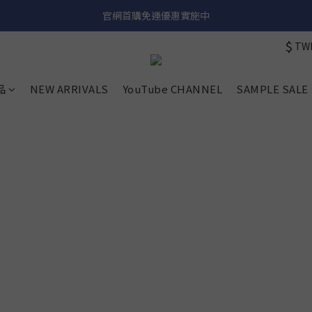
加入官方 LINE 獲取隱藏好禮
官網首購免運優惠實施中
$
TW
加入官方 LINE 獲取隱藏好禮
品
NEW ARRIVALS
YouTube CHANNEL
SAMPLE SALE