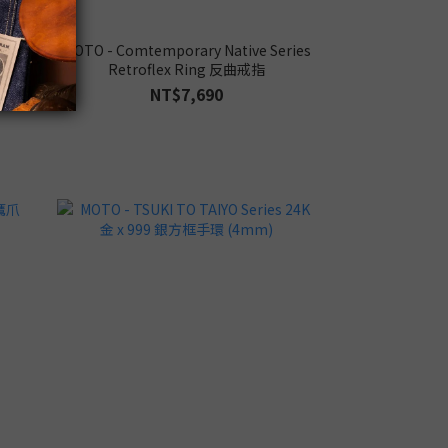
4K 金 x
MOTO - Comtemporary Native Series
Retroflex Ring 反曲戒指
NT$7,690