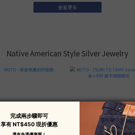
查看更多
Native American Style Silver Jewelry