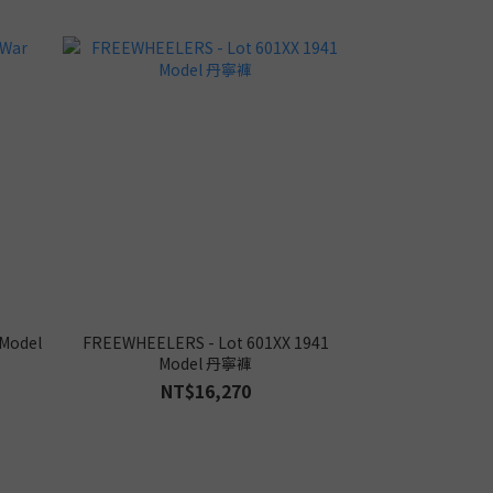
 Model
FREEWHEELERS - Lot 601XX 1941
Model 丹寧褲
NT$16,270