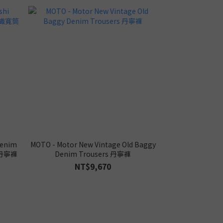
Denim
MOTO - Motor New Vintage Old Baggy
筒丹寧褲
Denim Trousers 丹寧褲
NT$9,670