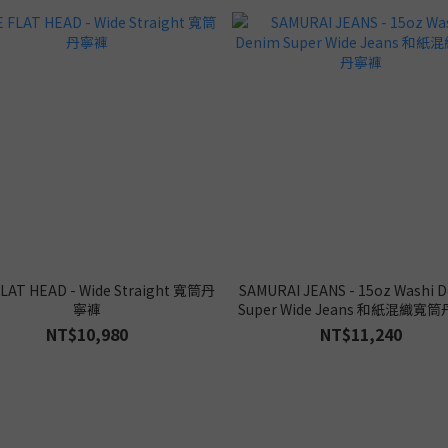
LAT HEAD - Wide Straight 寬筒丹
SAMURAI JEANS - 15oz Washi 
寧褲
Super Wide Jeans 和紙混織寬
NT$10,980
NT$11,240