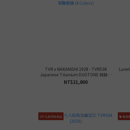
TVR x NAKANISHI 1928 - TVR538
Lune
Japanese Titanium DUOTONE 純鈦唐
草雕眼鏡 (4 Colors)
NT$21,800
VIP 九折特殊商品
會員