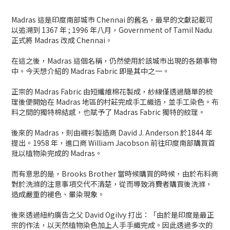
Madras 這是印度南部城市 Chennai 的舊名，最早的文獻記載可
以追溯到 1367 年 ; 1996 年八月，Government of Tamil Nadu
正式將 Madras 改成 Chennai。
在這之後，Madras 這個名稱，仍然使用於該城市出現的各類事物
中。今天想介紹的 Madras Fabric 即是其中之一。
正宗的 Madras Fabric 由短纖維棉花製成，紗線僅透過簡單的梳
理後便開始在 Madras 地區的村莊完成手工織造，並手工染色。布
料之間的獨特棉結感，也賦予了 Madras Fabric 獨特的紋理。
後來的 Madras，則由襯衫製造商 David J. Anderson 於1844 年
提出。1958 年，進口商 William Jacobson 前往印度南部購買首
批以植物染完成的 Madras。
而有意思的是，Brooks Brother 當時候購買的時候，由於布料商
對於洗滌的注意事項交代不清楚，從而導致消費者購買後洗滌，
造成嚴重的褪色、暈染現象。
後來透過紐約廣告之父 David Ogilvy 打出：「由於是印度是最正
宗的作法，以天然植物染色加上人手手織完成。因此透過多次的