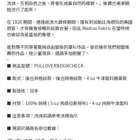
洗滌，互相染色之後，將會形成最自然的樣貌。」後續也漸漸開
始流行了起來。
在 1920 期間，適逢經濟大蕭條期間。僅有到加勒比海遊玩的美國
遊客，才有機會接觸到這類衣著。因此 Madras Fabric 在當時候
也被認為是富裕的象徵。
能對應不同穿著風格自由變換的罩衫作品，是近幾年我們相當推
薦的作品！極少量現貨，還請多加把握了！
-
■ 商品型號：PULLOVERBDGRCHECK
■ 款式：復古棕格紋款、復古綠格紋款、4 oz 牛津面料鵝黃款
■ 製造地：日本
■ 材質：100% 純綿 (３oz 馬德拉斯棉布)、4 oz 純綿牛津面料
■ 注意事項：洗滌前請參考洗標指示
■ 現貨尺碼與各部位數據：