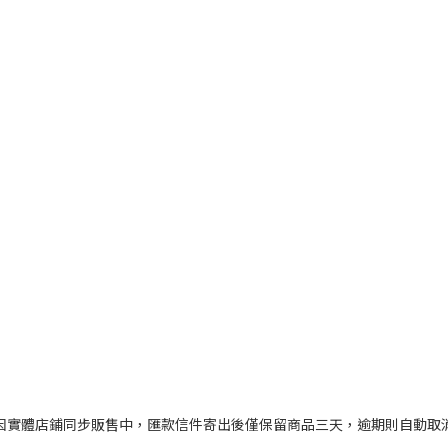
因實體店鋪同步販售中，匯款信件寄出後僅保留商品三天，逾期則自動取