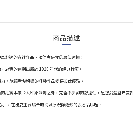
商品描述
腳且舒適的寬褲作品，相信會是你的最佳選擇！
忠實的刻劃出屬於 1920 年代的經典輪廓。
有這樣的魔力，能讓看似粗獷的褲裝作品變得如此優雅。
凸的扎實手感令人印象深刻之外，完全不黏腳的舒適性，是您挑選整年度
背心」，在出席重要場合時得以展現你絕妙的衣著品味喔。