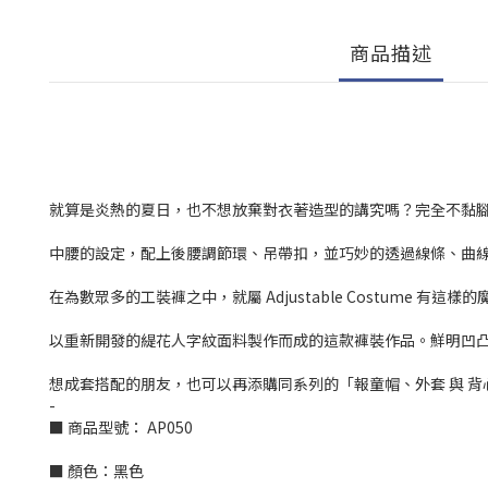
商品描述
就算是炎熱的夏日，也不想放棄對衣著造型的講究嗎？完全不黏
中腰的設定，配上後腰調節環、吊帶扣，並巧妙的透過線條、曲線，
在為數眾多的工裝褲之中，就屬 Adjustable Costume 
以重新開發的緹花人字紋面料製作而成的這款褲裝作品。鮮明凹
想成套搭配的朋友，也可以再添購同系列的「報童帽、外套 與 
-
■ 商品型號： AP050
■ 顏色：黑色