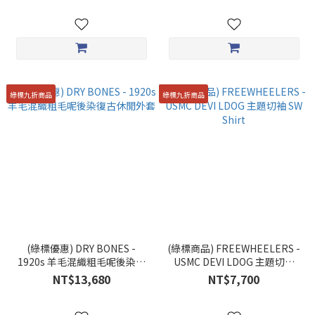
綠標九折商品
綠標九折商品
(綠標優惠) DRY BONES -
(綠標商品) FREEWHEELERS -
1920s 羊毛混織粗毛呢後染復
USMC DEVI LDOG 主題切袖
古休閒外套
SW Shirt
NT$13,680
NT$7,700