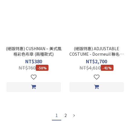
(絕版特惠) CUSHMAN – 美式風
(絕版特惠) ADJUSTABLE
格彩色布章 (兩種款式)
COSTUME - Dormeuil 聯名報
童帽
NT$380
NT$2,700
NT$760
NT$4,610
-50%
-41%
1
2