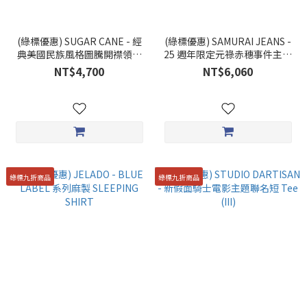
(綠標優惠) SUGAR CANE - 經
(綠標優惠) SAMURAI JEANS -
典美國民族風格圖騰開襟領短
25 週年限定元祿赤穗事件主題
袖休閒襯衫
緹花織短 Tee
NT$4,700
NT$6,060
綠標九折商品
綠標九折商品