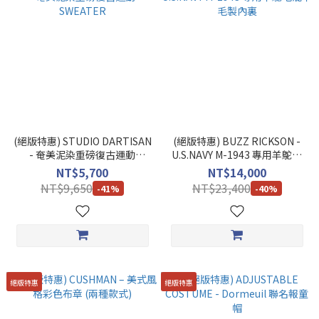
(絕版特惠) STUDIO DARTISAN
(絕版特惠) BUZZ RICKSON -
- 奄美泥染重磅復古運動
U.S.NAVY M-1943 專用羊鴕毛
SWEATER
混羊毛製內裏
NT$5,700
NT$14,000
NT$9,650
NT$23,400
-41%
-40%
絕版特惠
絕版特惠