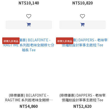
Herringbone 緹花條紋背心
NT$10,140
NT$10,820
綠標九折商品
綠標九折商品
(綠標優惠) BELAFONTE -
(綠標優惠) DAPPERS - 老味窄
RAGTIME 系列超老味全開襟七
領羅紋設計軍事主題短 Tee
分袖長 Tee
NT$4,860
NT$2,620