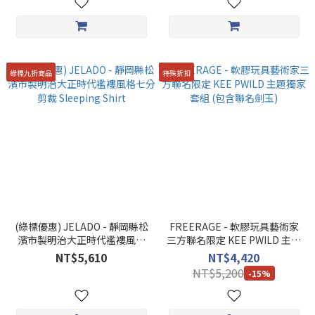
綠標九折商品
特殊折扣
(綠標優惠) JELADO - 靜岡縣松
FREERAGE - 軟膠玩具藝術家
濱市製明治大正時代襤褸風格
三方聯名限定 KEE PWILD 主題
七分剪裁 Sleeping Shirt
獨家套組 (包含聯名劍玉)
NT$5,610
NT$4,420
NT$5,200
-15%