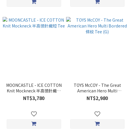
MOONCASTLE - ICE COTTON
TOYS McCOY - The Great
Knit Mockneck 半高領針織短
American Hero Multi
Tee
Bordered 條紋 Tee (G)
NT$3,780
NT$2,980