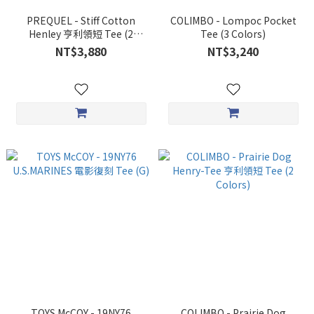
PREQUEL - Stiff Cotton
COLIMBO - Lompoc Pocket
Henley 亨利領短 Tee (2
Tee (3 Colors)
Colors)
NT$3,880
NT$3,240
TOYS McCOY - 19NY76
COLIMBO - Prairie Dog