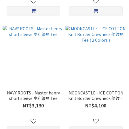
NAVY ROOTS - Master henry
MOONCASTLE - ICE COTTON
short sleeve 亨利領短 Tee
Knit Border Crewneck 條紋短
Tee ( 2 Colors )
NT$3,130
NT$4,100