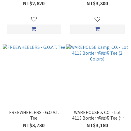
Tee (G)
NT$2,820
NT$3,300
FREEWHEELERS - G.O.A.T.
WAREHOUSE & CO. - Lot
Tee
4113 Border 條紋短 Tee (2
Colors)
NT$3,730
NT$3,180