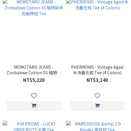
MOMOTARO JEANS -
PHERROWS - Vintage Aged
Zimbabwe Cotton SS 植物染
水洗舊化短 Tee (4 Colors)
辛巴威棉短 Tee
NT$5,220
NT$3,140