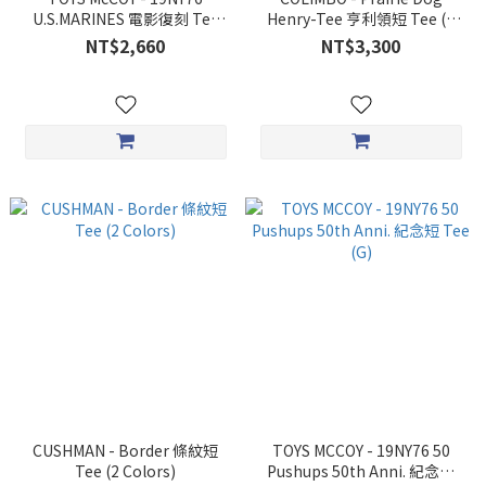
U.S.MARINES 電影復刻 Tee
Henry-Tee 亨利領短 Tee (2
(G)
Colors)
NT$2,660
NT$3,300
CUSHMAN - Border 條紋短
TOYS MCCOY - 19NY76 50
Tee (2 Colors)
Pushups 50th Anni. 紀念短