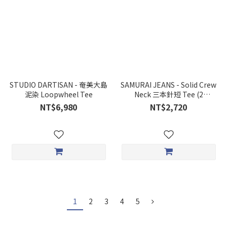
STUDIO DARTISAN - 奄美大島
SAMURAI JEANS - Solid Crew
泥染 Loopwheel Tee
Neck 三本針短 Tee (2
COLORS)
NT$6,980
NT$2,720
1
2
3
4
5