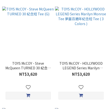
TOYS McCOY - Steve
TOYS McCOY - HOLLYWOOD
McQueen TURNED 30 紀念短
LEGEND Series Marilyn
Tee (G)
Monroe Tee 夢露百週年紀念
NT$3,620
NT$3,620
短 Tee ( 3 Colors )