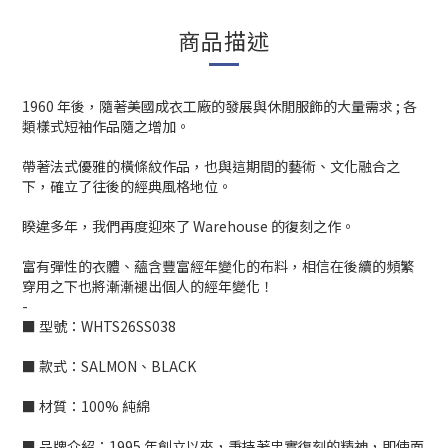
商品描述
1960 年後，隨著美國成衣工廠的發展與休閒服飾的大量需求 ; 各
類樣式短袖作品隨之增加。
帶著法式優雅的橫條紋作品，也與這期間的藝術、文化融合之
下，確立了往後的經典風格地位。
睽違多年，我們再度迎來了 Warehouse 的復刻之作。
富有彈性的衣體、蘊含豐富經年變化的布料，相信在後續的頻繁
穿用之下也將漸漸褪出個人的經年變化！
-
■ 型號：WHTS26SS038
■ 款式：SALMON、BLACK
■ 材質：100% 純綿
■ 品牌介紹：1995 年創立以來，秉持著忠實復刻的精神，即使面