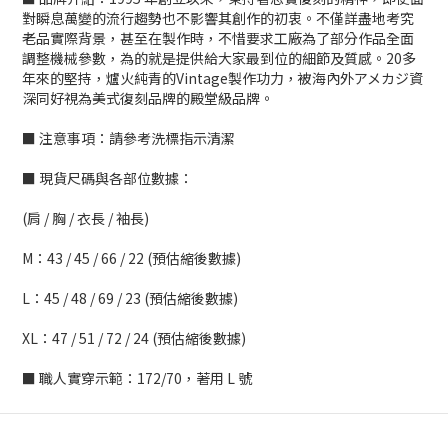
對瞬息萬變的流行趨勢也不影響其創作的初衷。不僅詳盡地考究
老品實際背景，甚至在製作時，不惜要求工廠為了部分作品全面
調整機械參數，為的就是提供給大家最到位的細節及質感。20多
年來的堅持，爐火純青的Vintage製作功力，被海內外アメカジ資
深同好視為美式復刻品牌的殿堂級品牌。
■ 注意事項：請參考洗標指示清潔
■ 現貨尺碼與各部位數據：
(肩 / 胸 / 衣長 / 袖長)
M：43 / 45 / 66 / 22 (預估縮後數據)
L：45 / 48 / 69 / 23 (預估縮後數據)
XL：47 / 51 / 72 / 24 (預估縮後數據)
■ 職人實穿示範：172/70，著用 L 號