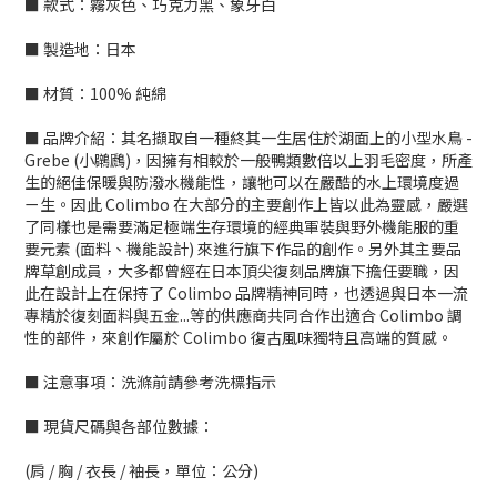
■ 款式：霧灰色、巧克力黑、象牙白
■ 製造地：日本
■ 材質：100% 純綿
■ 品牌介紹：其名擷取自一種終其一生居住於湖面上的小型水鳥 -
Grebe (小鸊鷉)，因擁有相較於一般鴨類數倍以上羽毛密度，所產
生的絕佳保暖與防潑水機能性，讓牠可以在嚴酷的水上環境度過
ㄧ生。因此 Colimbo 在大部分的主要創作上皆以此為靈感，嚴選
了同樣也是需要滿足極端生存環境的經典軍裝與野外機能服的重
要元素 (面料、機能設計) 來進行旗下作品的創作。另外其主要品
牌草創成員，大多都曾經在日本頂尖復刻品牌旗下擔任要職，因
此在設計上在保持了 Colimbo 品牌精神同時，也透過與日本一流
專精於復刻面料與五金...等的供應商共同合作出適合 Colimbo 調
性的部件，來創作屬於 Colimbo 復古風味獨特且高端的質感。
■ 注意事項：洗滌前請參考洗標指示
■ 現貨尺碼與各部位數據：
(肩 / 胸 / 衣長 / 袖長，單位：公分)