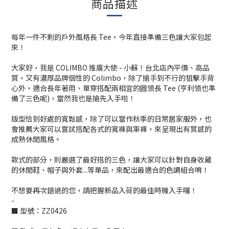
商品描述
每年一件不剩的戶外風格長 Tee，今年直接準備三色讓大家包起
來！
大家好，我是 COLIMBO 推廣大使 - 小蘇！台北店內平價、高品
質，又有濃厚品牌個性的 Colimbo，除了搶手到不行的狙擊手背
心外，適合長年著用、單穿搭配兩相宜的圓領長 Tee (亨利領也準
備了三色呢)，當然我也是搶先入手啦！
版型恰到好處的寬鬆感，除了可以當作秋季的日常居家服外，也
會推薦大家可以嘗試搭配各式的寬褲與軍褲，來呈現出有質感的
成熟休閒風格。
款式的部分，則嚴選了最好搭的三色，讓大家可以針對自身收藏
的休閒鞋、帽子與外套...等單品，來配出最適合的色調組合唷！
不想要再次錯過的您，請把握新品入荷的最佳時機入手囉！
-
■ 型號：ZZ0426