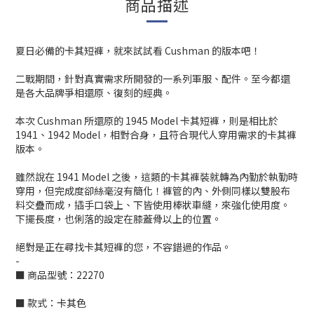
商品描述
夏日必備的卡其短褲，就來試試看 Cushman 的版本吧！
二戰期間，針對真實需求所開發的一系列軍服、配件。至今都還
是各大品牌爭相還原、復刻的經典。
本次 Cushman 所還原的 1945 Model 卡其短褲，則是相比於
1941、1942 Model，相對合身，且符合現代人穿用需求的卡其褲
版本。
雖然說在 1941 Model 之後，這類的卡其褲裝就轉為內勤於執勤時
穿用，但完成度卻絲毫沒有簡化！褲管的內、外側同樣以雙股布
料交疊而成，插手口袋上、下皆使用棒狀車縫，來強化使用度。
下擺長度，也俐落的設定在膝蓋骨以上的位置。
絕對是正在尋找卡其短褲的您，不容錯過的作品。
-
■ 商品型號：22270
■ 款式：卡其色