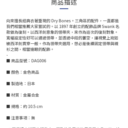
商品描述
向來擅長經典衣著重現的 Dry Bones。三角區的配件，一直都是
我們相當推薦大家嘗試的。以 1897 年創立的配飾品牌 Swank 名
款做為復刻。以西洋劍意象的領帶夾，來作為這次的復刻對象。
寬幅設定恰好可以通過領帶，並透過中段的簍空，讓視覺上宛如
被西洋劍貫穿一般。作為領帶夾選用，想必是後續固定領帶與襯
衫之間，相當搶眼的配飾。
-
■ 商品型號：DAG006
■ 顏色：金色商品
■ 製造地：日本
■ 材質：金屬合金
■ 規格：約 10.5 cm
■ 注意事項：無