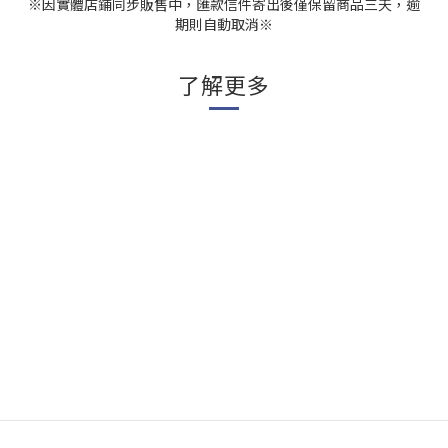
※因實體店鋪同步販售中，匯款信件寄出後僅保留商品三天，逾
期則自動取消※
了解更多