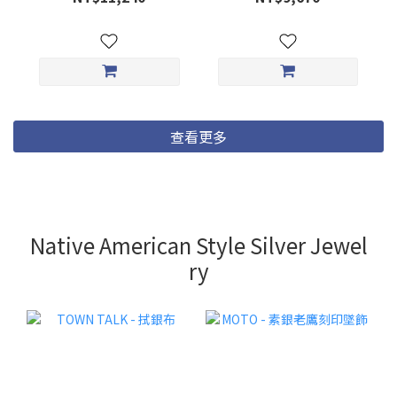
褲
查看更多
Native American Style Silver Jewel
ry