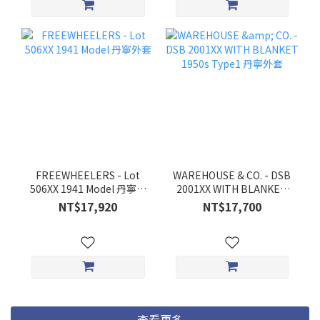
FREEWHEELERS - Lot
WAREHOUSE & CO. - DSB
506XX 1941 Model 丹寧外
2001XX WITH BLANKET
套
1950s Type1 丹寧外套
NT$17,920
NT$17,700
查看更多