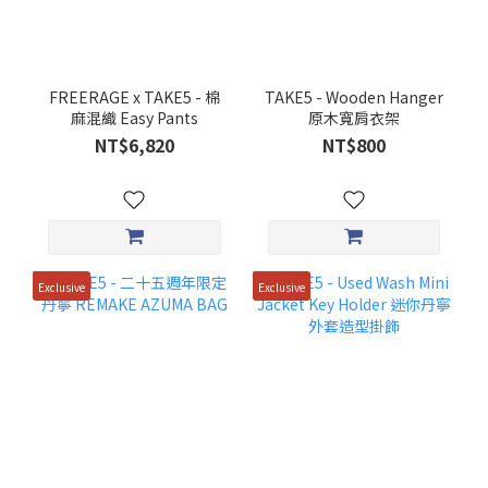
FREERAGE x TAKE5 - 棉
TAKE5 - Wooden Hanger
麻混織 Easy Pants
原木寬肩衣架
NT$6,820
NT$800
Exclusive
Exclusive