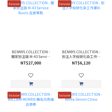
Exclusive
Exclusive
BENNYS COLLECTION -
BENNYS COLLECTION -
獨家別注版 M-43 Service
別注人字紋硫化染工作罩
Boots 反皮軍靴
衫
NT$27,000
NT$6,120
Exclusive
Exclusive