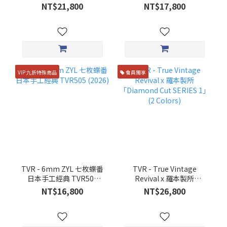
Titanium DUOTONE 純鈦
(73/10 0090 墨片版)
NT$21,800
NT$17,800
唐草雕眼鏡 (4 Colors)
VIP 九折特殊商品
會員獨享
TVR - 6mm ZYL 七枚蝶番
TVR - True Vintage
日本手工經典 TVR505
Revival x 羅本製所
(2026)
「Diamond Cut SERIES
NT$16,800
NT$26,800
1」(2 Colors)