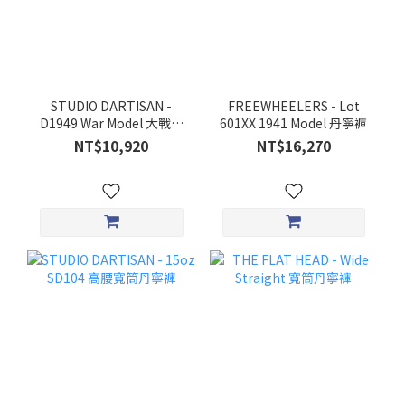
STUDIO DARTISAN -
FREEWHEELERS - Lot
D1949 War Model 大戰版
601XX 1941 Model 丹寧褲
丹寧褲
NT$10,920
NT$16,270