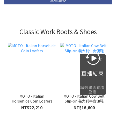
Classic Work Boots & Shoes
直播結束
點選畫面觀看
重播
MOTO - Italian
MOTO - Italian Cow Belt
Horsehide Coin Loafers
Slip-on 義大利牛皮便鞋
NT$22,210
NT$16,600