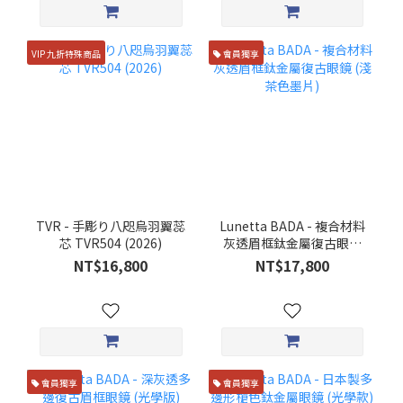
VIP 九折特殊商品
會員獨享
TVR - 手彫り八咫烏羽翼蕊
Lunetta BADA - 複合材料
芯 TVR504 (2026)
灰透眉框鈦金屬復古眼鏡
(淺茶色墨片)
NT$16,800
NT$17,800
會員獨享
會員獨享