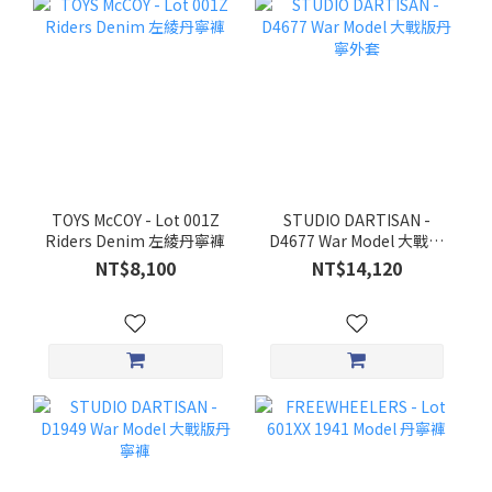
TOYS McCOY - Lot 001Z
STUDIO DARTISAN -
Riders Denim 左綾丹寧褲
D4677 War Model 大戰版
丹寧外套
NT$8,100
NT$14,120