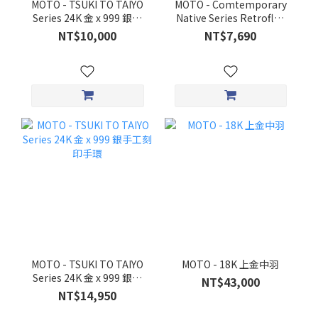
MOTO - TSUKI TO TAIYO
MOTO - Comtemporary
Series 24K 金 x 999 銀手
Native Series Retroflex
敲細銀戒
Ring 反曲戒指
NT$10,000
NT$7,690
MOTO - TSUKI TO TAIYO
MOTO - 18K 上金中羽
Series 24K 金 x 999 銀手
NT$43,000
工刻印手環
NT$14,950