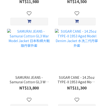
NT$11,980
NT$14,500
SAMURAI JEANS -
SUGAR CANE - 14.25oz
Samurai Cotton GL3 War
TYPE-II 1953 Aged Model
Model Jacket 日本和綿大
Denim Jacket 水洗二代丹
NT$13,800
NT$11,300
戰版丹寧外套
寧外套