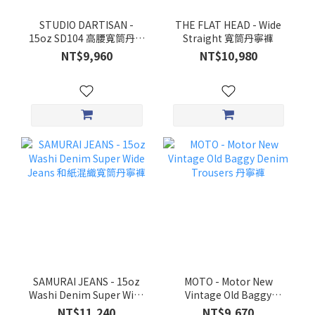
STUDIO DARTISAN -
THE FLAT HEAD - Wide
15oz SD104 高腰寬筒丹寧
Straight 寬筒丹寧褲
褲
NT$9,960
NT$10,980
SAMURAI JEANS - 15oz
MOTO - Motor New
Washi Denim Super Wide
Vintage Old Baggy
Jeans 和紙混織寬筒丹寧
Denim Trousers 丹寧褲
NT$11,240
NT$9,670