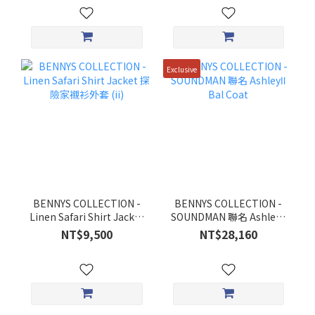
Exclusive
BENNYS COLLECTION -
BENNYS COLLECTION -
Linen Safari Shirt Jacket
SOUNDMAN 聯名 AshleyⅡ
探險家襯衫外套 (ii)
Bal Coat
NT$9,500
NT$28,160