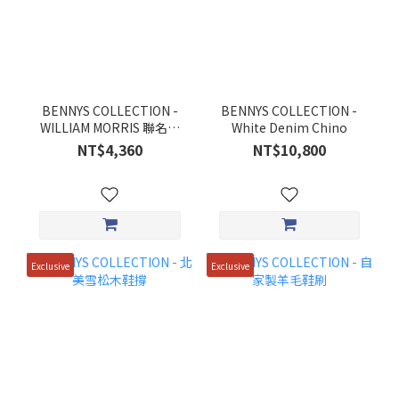
BENNYS COLLECTION -
BENNYS COLLECTION -
WILLIAM MORRIS 聯名花
White Denim Chino
色復古領帶
NT$4,360
NT$10,800
Exclusive
Exclusive