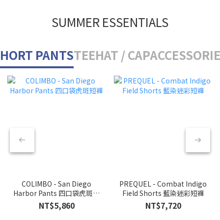
SUMMER ESSENTIALS
HORT PANTS
TEE
HAT / CAP
ACCESSORI
COLIMBO - San Diego
PREQUEL - Combat Indigo
Harbor Pants 四口袋虎斑短
Field Shorts 藍染迷彩短褲
褲
NT$5,860
NT$7,720