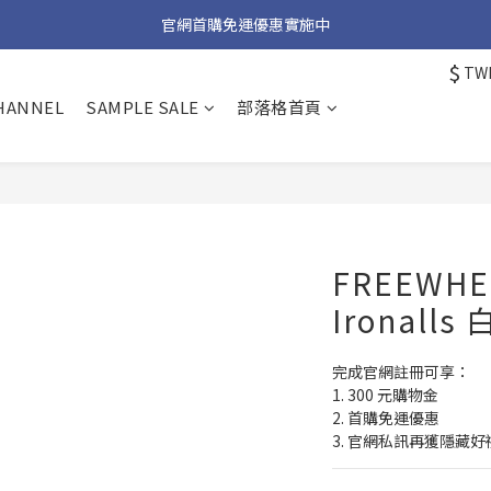
加入官方 LINE 獲取隱藏好禮
官網首購免運優惠實施中
$
TW
加入官方 LINE 獲取隱藏好禮
CHANNEL
SAMPLE SALE
部落格首頁
FREEWHEE
Ironall
完成官網註冊可享：
1. 300 元購物金
2. 首購免運優惠
3. 官網私訊再獲隱藏好