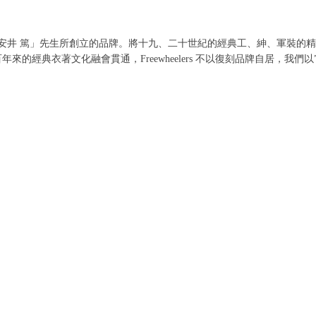
cCoy 設計師「安井 篤」先生所創立的品牌。將十九、二十世紀的經典工、紳
衣著文化融會貫通，Freewheelers 不以復刻品牌自居，我們以”New 