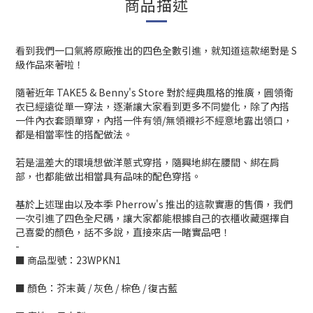
商品描述
看到我們一口氣將原廠推出的四色全數引進，就知道這款絕對是 S
級作品來著啦！
隨著近年 TAKE5 & Benny's Store 對於經典風格的推廣，圓領衛
衣已經遠從單一穿法，逐漸讓大家看到更多不同變化，除了內搭
一件內衣套頭單穿，內搭一件有領/無領襯衫不經意地露出領口，
都是相當率性的搭配做法。
若是溫差大的環境想做洋蔥式穿搭，隨興地綁在腰間、綁在肩
部，也都能做出相當具有品味的配色穿搭。
基於上述理由以及本季 Pherrow's 推出的這款實惠的售價，我們
一次引進了四色全尺碼，讓大家都能根據自己的衣櫃收藏選擇自
己喜愛的顏色，話不多說，直接來店一睹實品吧！
-
■ 商品型號：23WPKN1
■ 顏色：芥末黃 / 灰色 / 棕色 / 復古藍