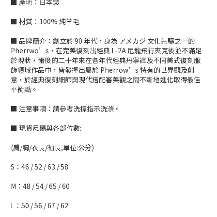
■ 產地：日本製
■ 材質：100% 純羊毛
■ 品牌簡介：創立於 90 年代，身為 アメカジ 文化先驅之一的
Pherrwo’s，在完美復刻出經典 L-2A 尼龍飛行夾克後並不滿足
於現狀，爾後的二十年來在各年代經典丹寧褲及不同美式復刻服
飾領域作品中，皆發揮出屬於 Pherrow’s 特有的世界觀及創
意，於經典復刻細節與現代搭配審美觀之間不斷地進化取得最佳
平衡點。
■ 注意事項：請參考洗標指示洗滌。
■ 現貨尺碼與各部位數:
(肩/胸/衣⻑/袖⻑,單位:公分)
S：46 / 52 / 63 / 58
M：48 / 54 / 65 / 60
L：50 / 56 / 67 / 62