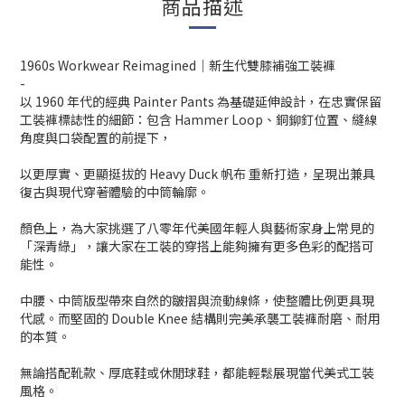
商品描述
1960s Workwear Reimagined｜新生代雙膝補強工裝褲
-
以 1960 年代的經典 Painter Pants 為基礎延伸設計，在忠實保留
工裝褲標誌性的細節：包含 Hammer Loop、銅鉚釘位置、縫線
角度與口袋配置的前提下，
以更厚實、更顯挺拔的 Heavy Duck 帆布 重新打造，呈現出兼具
復古與現代穿著體驗的中筒輪廓。
顏色上，為大家挑選了八零年代美國年輕人與藝術家身上常見的
「深青綠」，讓大家在工裝的穿搭上能夠擁有更多色彩的配搭可
能性。
中腰、中筒版型帶來自然的皺摺與流動線條，使整體比例更具現
代感。而堅固的 Double Knee 結構則完美承襲工裝褲耐磨、耐用
的本質。
無論搭配靴款、厚底鞋或休閒球鞋，都能輕鬆展現當代美式工裝
風格。