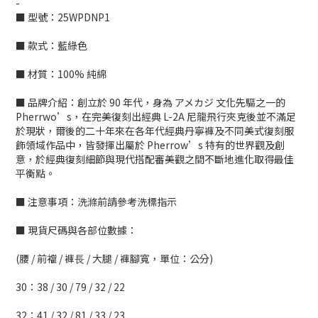
-
■ 型號：25WPDNP1
■ 款式：藍綠色
■ 材質：100% 純綿
■ 品牌介紹：創立於 90 年代，身為 アメカジ 文化先驅之一的
Pherrwo’s，在完美復刻出經典 L-2A 尼龍飛行夾克後並不滿足
於現狀，爾後的二十年來在各年代經典丹寧褲及不同美式復刻服
飾領域作品中，皆發揮出屬於 Pherrow’s 特有的世界觀及創
意，於經典復刻細節與現代搭配審美觀之間不斷地進化取得最佳
平衡點。
■ 注意事項：洗滌前請參考洗標指示
■ 現貨尺碼與各部位數據：
(腰 / 前襠 / 褲⻑ / 大腿 / 褲腳寬，單位：公分)
30：38 / 30 / 79 / 32 / 22
32：41 / 32 / 81 / 33 / 23