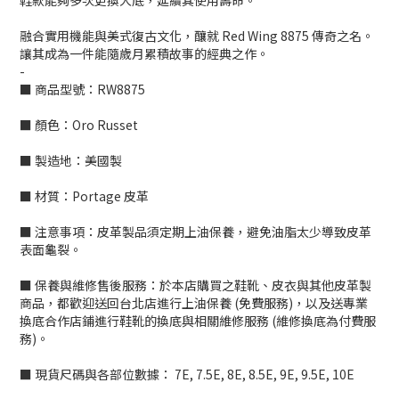
鞋款能夠多次更換大底，延續其使用壽命。
融合實用機能與美式復古文化，釀就 Red Wing 8875 傳奇之名。
讓其成為一件能隨歲月累積故事的經典之作。
-
■ 商品型號：RW8875
■ 顏色：Oro Russet
■ 製造地：美國製
■ 材質：
Portage 皮革
■ 注意事項：皮革製品須定期上油保養，避免油脂太少導致皮革
表面龜裂。
■ 保養與維修售後服務：於本店購買之鞋靴、皮衣與其他皮革製
商品，都歡迎送回台北店進行上油保養 (免費服務)，以及送專業
換底合作店鋪進行鞋靴的換底與相關維修服務 (維修換底為付費服
務)。
■ 現貨尺碼與各部位數據：
7E, 7.5E, 8E, 8.5E, 9E, 9.5E, 10E