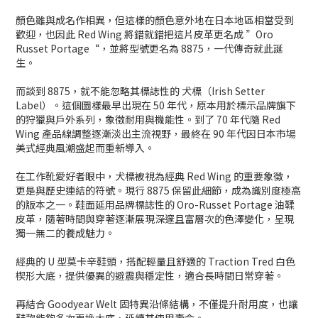
顏色雖與成名作相異，但這樣的顏色意外地在日本地區相當受到
歡迎，也因此 Red Wing 將錯就錯把這片皮革更名成 ”Oro
Russet Portage“，並將型號更名為 8875，一代傳奇就此誕
生。
而談到 8875，就不能忽略其標誌性的 犬標（Irish Setter
Label）。這個圖樣最早出現在 50 年代，原本用於標示品牌旗下
的狩獵與戶外系列，象徵耐用與機能性。到了 70 年代隨 Red
Wing 產品線調整逐漸淡出主流視野，最終在 90 年代因日本市場
美式經典風潮盛起而重新導入。
在工作靴愛好者眼中，犬標被視為經典 Red Wing 的重要象徵，
更是與歷史連結的符號。現行 8875 保留此細節，成為識別度極高
的版本之一。鞋面延用品牌標誌性的 Oro-Russet Portage 油鞣
皮革，隨著時間與穿著逐漸展現深邃且富層次的色澤變化，呈現
獨一無二的養成魅力。
經典的 U 型莫卡辛鞋頭，搭配輕量且舒適的 Traction Tred 白色
楔形大底，提供優異的避震與穩定性，適合長時間日常穿著。
再結合 Goodyear Welt 固特異沿條結構，不僅提升耐用度，也讓