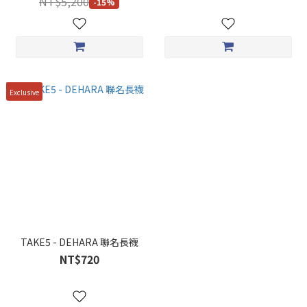
NT$5,200
-15%
Exclusive
TAKE5 - DEHARA 聯名長襪
NT$720