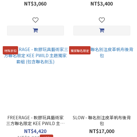
短 Tee
NT$3,060
NT$3,400
特殊折扣
獨家聯名限定
FREERAGE - 軟膠玩具藝術家
SLOW - 聯名別注皮革帆布後背
三方聯名限定 KEE PWILD 主題
包
獨家套組 (包含聯名劍玉)
NT$4,420
NT$17,000