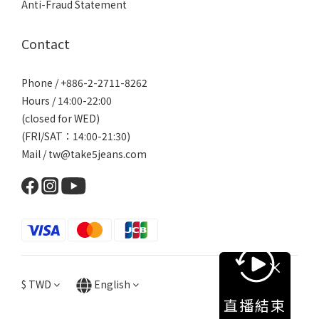
Anti-Fraud Statement
Contact
Phone / +886-2-2711-8262
Hours / 14:00-22:00
(closed for WED)
(FRI/SAT：14:00-21:30)
Mail / tw@take5jeans.com
$
TWD
English
直播結束